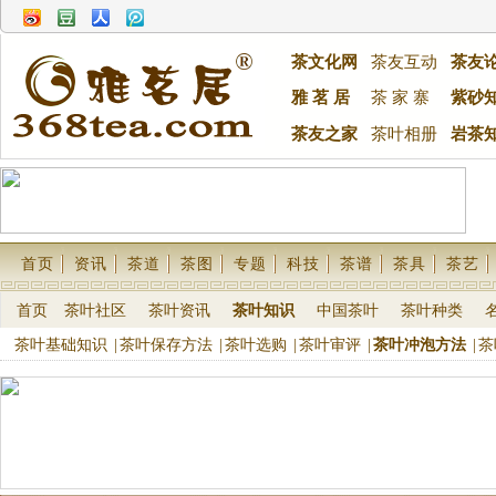
茶文化网
茶友互动
茶友
雅 茗 居
茶 家 寨
紫砂
茶友之家
茶叶相册
岩茶
首页
资讯
茶道
茶图
专题
科技
茶谱
茶具
茶艺
首页
茶叶社区
茶叶资讯
茶叶知识
中国茶叶
茶叶种类
茶叶基础知识
|
茶叶保存方法
|
茶叶选购
|
茶叶审评
|
茶叶冲泡方法
|
茶