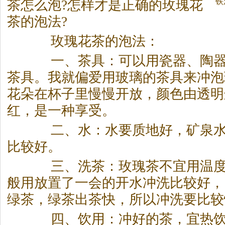
铁
茶
怎么泡?怎样才是正确的玫瑰花
（
茶
的泡法?
玫瑰花
茶
的泡法：
一、
茶
具：可以用瓷器、陶
茶
具。我就偏爱用玻璃的
茶
具来冲泡
花朵在杯子里慢慢开放，颜色由透明
红，是一种享受。
二、水：水要质地好，矿泉水
比较好。
三、洗
茶
：玫瑰
茶
不宜用温
般用放置了一会的开水冲洗比较好，
绿
茶
，绿
茶
出
茶
快，所以冲洗要比较
四、饮用：冲好的
茶
，宜热