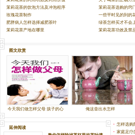
茉莉花茶的饮泡方法及冲泡程序
茉莉花茶选购的窍
玫瑰花茶制作
一些平时见的到的
肥胖病人怎样选择减肥茶叶
绿茶怎样买才不会
茉莉花茶产地在哪里
茉莉花茶功效及禁
图文欣赏
今天我们做怎样父母:孩子的心
俺这壶出水怎样
理障碍排除法
怎样选购
延伸阅读
家庭足疗