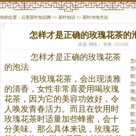
你的位置：
云萱茶叶知识网
>>
茶叶知识
>>
茶叶冲泡方法
怎样才是正确的玫瑰花茶的
来源: 网络 | 查看: 25318次
怎样才是正确的玫瑰花
茶
怎
的泡法
怎
饮
泡玫瑰花
茶
，会出现淡雅
怎
的清香，女性非常喜爱用喝玫瑰
泡
花
茶
，因为它的美容功效好，令
泡
灵
人唤发青春活力。
而且在饮用时
饮
玫瑰花
茶
时适量加些蜂蜜，会十
怎
分美味。那么具体来说，玫瑰花
茶