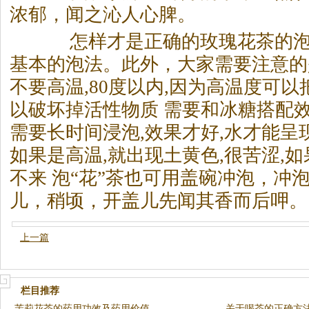
浓郁，闻之沁人心脾。
怎样才是正确的玫瑰花
茶
的泡
基本的泡法。此外，大家需要注意的
不要高温,80度以内,因为高温度可以
以破坏掉活性物质 需要和冰糖搭配效
需要长时间浸泡,效果才好,水才能呈现
如果是高温,就出现土黄色,很苦涩,如
不来 泡“花”
茶
也可用盖碗冲泡，冲
儿，稍顷，开盖儿先闻其香而后呷。
上一篇
栏目推荐
茉莉花茶的药用功效及药用价值
关于喝茶的正确方