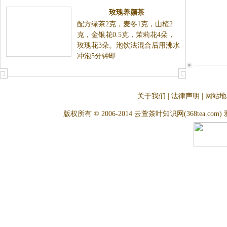
玫瑰养颜茶
配方绿茶2克，麦冬1克，山楂2
克，金银花0.5克，茉莉花4朵，
玫瑰花3朵。泡饮法混合后用沸水
冲泡5分钟即...
关于我们
|
法律声明
|
网站地
版权所有 © 2006-2014 云萱茶叶知识网(368tea.com) 雅