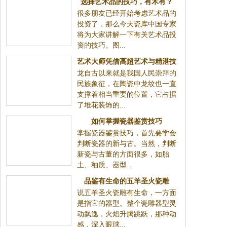
选择艺术品的技巧，有木有？
很多朋友已经开始考虑艺术品的
投资了，那么今天瓷库中国专家
将为大家讲解一下有关艺术品投
资的技巧。图...
艺术大师凭借高超艺术与精湛技
龙自古以来就是我国人民崇拜的
巧，将龙纹运用于各种陶瓷器皿
民族象征，在陶瓷中龙纹也一直
支撑着相当重要的位置，它占据
了堆花装饰的...
如何掌握瓷器鉴赏技巧
掌握瓷器鉴赏技巧，首先要学会
判断瓷器的新与古。当然，判断
新瓷与古董的方面很多，如胎
土、釉质、器型...
品鉴有生命的五羊圣火瓷雕
说五羊圣火瓷雕有生命，一方面
是指它的器型。整个瓷雕器型灵
动飘逸，火焰升腾跳跃，那种动
感，深入眼球...