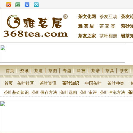
茶文化网
茶友互动
茶友
雅 茗 居
茶 家 寨
紫砂
茶友之家
茶叶相册
岩茶
首页
资讯
茶道
茶图
专题
科技
茶谱
茶具
茶艺
首页
茶叶社区
茶叶资讯
茶叶知识
中国茶叶
茶叶种类
茶叶基础知识
|
茶叶保存方法
|
茶叶选购
|
茶叶审评
|
茶叶冲泡方法
|
茶