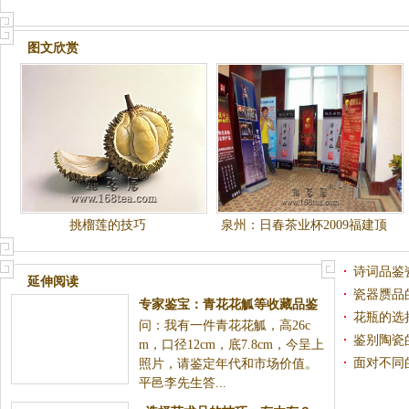
图文欣赏
挑榴莲的技巧
泉州：日春茶业杯2009福建顶
级春茶品鉴会30日举行
诗词品鉴
延伸阅读
瓷器赝品
专家鉴宝：青花花觚等收藏品鉴
花瓶的选
问：我有一件青花花觚，高26c
定实例（图）
鉴别陶瓷
m，口径12cm，底7.8cm，今呈上
面对不同
照片，请鉴定年代和市场价值。
平邑李先生答...