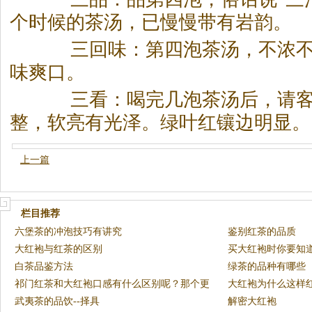
个时候的
茶
汤，已慢慢带有岩韵。
三回味：第四泡
茶
汤，不浓
味爽口。
三看：喝完几泡
茶
汤后，请
整，软亮有光泽。绿叶红镶边明显。
上一篇
栏目推荐
六堡茶的冲泡技巧有讲究
鉴别红茶的品质
大红袍与红茶的区别
买大红袍时你要知
白茶品鉴方法
绿茶的品种有哪些
祁门红茶和大红袍口感有什么区别呢？那个更
大红袍为什么这样
好
武夷茶的品饮--择具
解密大红袍