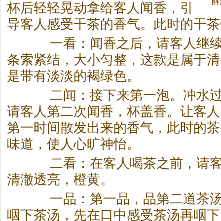
酥
杯后轻轻晃动拿给客人闻香，引
导客人感受干
茶
的香气。此时的干
茶
一看：闻香之后，请客人继续
条索紧结，大小匀整，这款是属于清
是带有淡淡的褐绿色。
二闻：接下来第一泡。冲水过
请客人第二次闻香，杯盖香。让客人
第一时间散发出来的香气，此时的
茶
味道，使人心旷神怡。
二看：在客人喝
茶
之前，请
清澈透亮，橙黄。
一品：第一品，品第二道
茶
咽下
茶
汤，先在口中感受
茶
汤再咽下