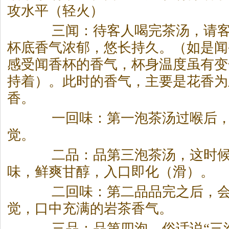
攻水平（轻火）
三闻：待客人喝完
茶
汤，请
杯底香气浓郁，悠长持久。（如是闻
感受闻香杯的香气，杯身温度虽有变
持着）。此时的香气，主要是花香为
香。
一回味：第一泡
茶
汤过喉后
觉。
二品：品第三泡
茶
汤，这时
味，鲜爽甘醇，入口即化（滑）。
二回味：第二品品完之后，会
觉，口中充满的岩
茶
香气。
三品：品第四泡，俗话说“三泡