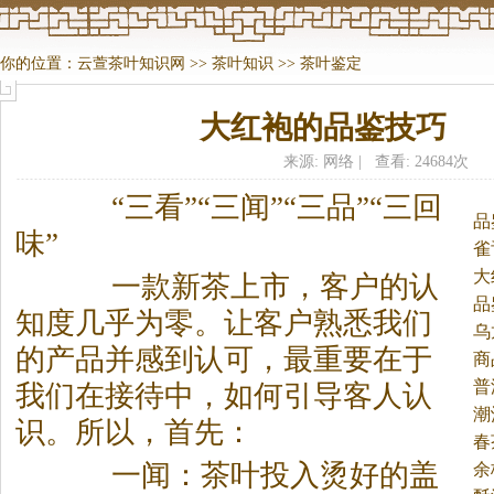
你的位置：
云萱茶叶知识网
>>
茶叶知识
>>
茶叶鉴定
大红袍的品鉴技巧
来源: 网络 | 查看: 24684次
“三看”“三闻”“三品”“三回
品
味”
雀
大
一款新
茶
上市，客户的认
品
知度几乎为零。
让客户熟悉我们
乌
的产品并感到认可，最重要在于
商
普
我们在接待中，如何引导客人认
潮
识。所以，首先：
春
一闻：
茶
叶投入烫好的盖
余