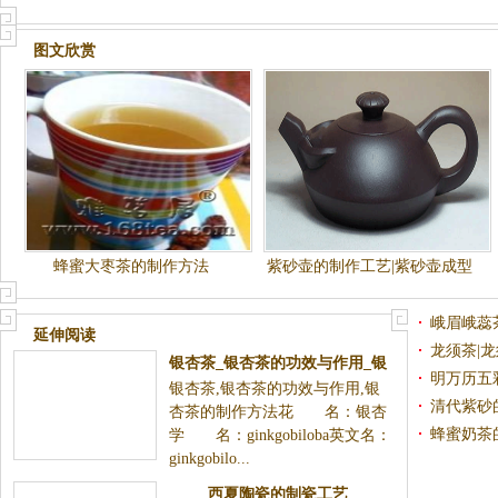
图文欣赏
蜂蜜大枣茶的制作方法
紫砂壶的制作工艺|紫砂壶成型
的技法
峨眉峨蕊
延伸阅读
工艺
龙须茶|
银杏茶_银杏茶的功效与作用_银
明万历五
银杏茶,银杏茶的功效与作用,银
杏茶的制作方法
问答第五
清代紫砂
杏茶的制作方法花 名：银杏
蜂蜜奶茶
学 名：ginkgobiloba英文名：
ginkgobilo...
西夏陶瓷的制瓷工艺