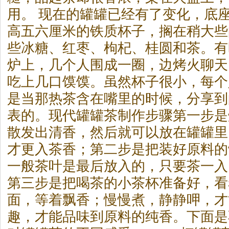
用。 现在的罐罐已经有了变化，底
高五六厘米的铁质杯子，搁在稍大些
些冰糖、红枣、枸杞、桂圆和
茶
。有
炉上，几个人围成一圈，边烤火聊天
吃上几口馍馍。虽然杯子很小，每个
是当那热
茶
含在嘴里的时候，分享到
表的。现代罐罐
茶
制作步骤第一步是
散发出清香，然后就可以放在罐罐里
才更入
茶
香；第二步是把装好原料的
一般
茶
叶是最后放入的，只要
茶
一入
第三步是把喝
茶
的小
茶
杯准备好，看
面，等着飘香；慢慢煮，静静呷，才
趣，才能品味到原料的纯香。下面是