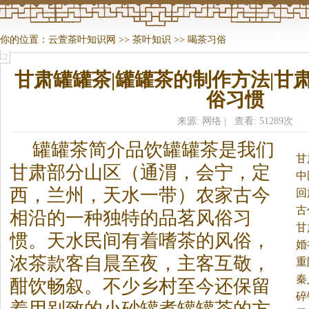
你的位置：
云萱茶叶知识网
>>
茶叶知识
>>
喝茶习俗
甘肃罐罐茶|罐罐茶的制作方法|甘
俗习惯
来源: 网络 | 查看: 51289次
罐罐
茶
简介品饮罐罐
茶
是我们
甘
甘肃部分山区（通渭，会宁，定
中
西，兰州，天水一带）农家古今
回
古
相沿的一种独特的品茗风俗习
甘
惯。
天水民间有着嗜
茶
的风俗，
婚
浓
茶
款客自晨至夜，主客互敬，
重
秦
酣饮畅叙。不少乡村至今还保留
碎