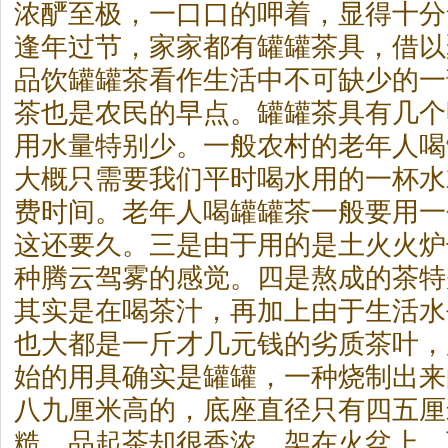
浓酽至极，一口口的呷着，显得十分
逢年过节，家家都有罐罐
茶
具，借以
品饮罐罐
茶
看作生活中不可缺少的一
茶
也是农民的早点。罐罐
茶
具有几个
用水量特别少。一般农村的老年人喝
大概只需要我们平时喝水用的一杯水
费时间。老年人喝罐罐
茶
一般要用一
这还要久。三是由于用的是土火火炉
种腾云驾雾的感觉。四是熬成的
茶
特
其实是在喝
茶
汁，再加上由于生活水
也大都是一斤才几元钱的劣质
茶
叶，
始的用具确实是罐罐，一种烧制出来
八九厘米高的，底座直径只有四五厘
糙，品起
茶
却很香浓，架在火盆上，