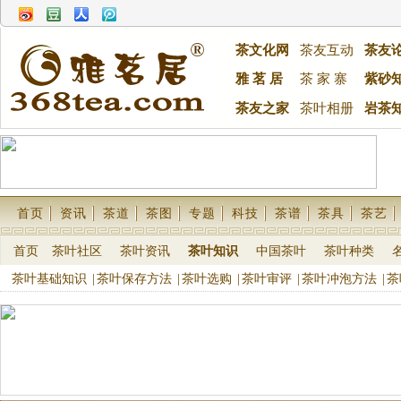
茶文化网
茶友互动
茶友
雅 茗 居
茶 家 寨
紫砂
茶友之家
茶叶相册
岩茶
首页
资讯
茶道
茶图
专题
科技
茶谱
茶具
茶艺
首页
茶叶社区
茶叶资讯
茶叶知识
中国茶叶
茶叶种类
茶叶基础知识
|
茶叶保存方法
|
茶叶选购
|
茶叶审评
|
茶叶冲泡方法
|
茶