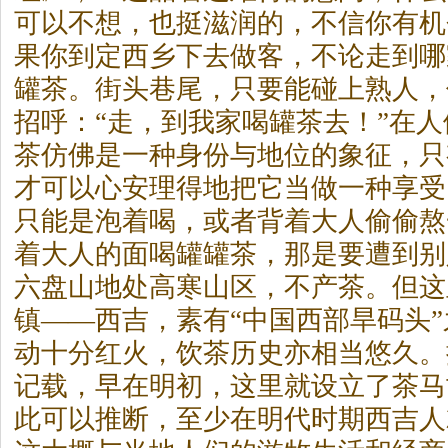
可以不想，也挺滋润的，不信你有机
果你到定西乡下去做客，不论走到哪
罐
茶
。街头巷尾，只要能碰上熟人，
招呼：“走，到我家喝罐
茶
去！”在
茶
仿佛是一种身份与地位的象征，只
才可以心安理得地把它当做一种享受
只能是泡着喝，或者背着大人偷偷熬
着大人的面喝罐罐
茶
，那是要遭到别
六盘山地处高寒山区，不产
茶
。但这
镇——西吉，素有“中国西部旱码头
动十分红火，饮
茶
历史亦相当悠久。
记载，早在明初，这里就设立了
茶
马
此可以推断，至少在明代时期西吉人