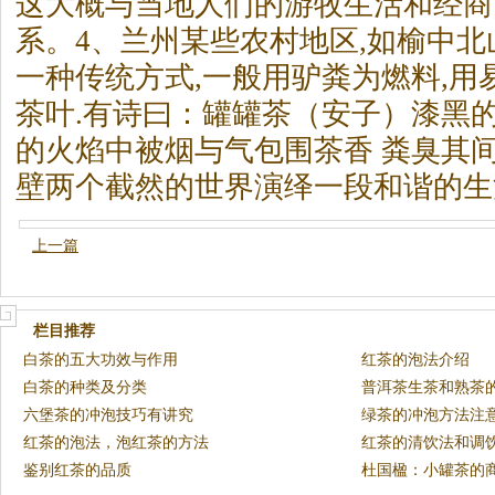
这大概与当地人们的游牧生活和经商
系。4、兰州某些农村地区,如榆中
一种传统方式,一般用驴粪为燃料,用
茶
叶.有诗曰：罐罐
茶
（安子）漆黑
的火焰中被烟与气包围
茶
香 粪臭其
壁两个截然的世界演绎一段和谐的生
上一篇
栏目推荐
白茶的五大功效与作用
红茶的泡法介绍
白茶的种类及分类
普洱茶生茶和熟茶
六堡茶的冲泡技巧有讲究
绿茶的冲泡方法注
红茶的泡法，泡红茶的方法
红茶的清饮法和调
鉴别红茶的品质
杜国楹：小罐茶的