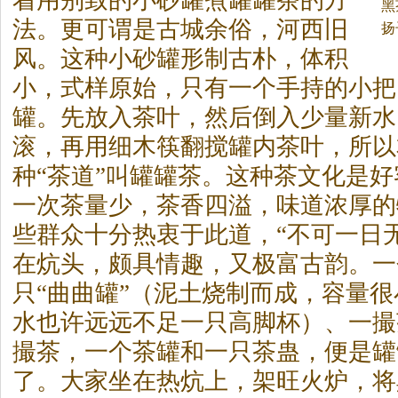
着用别致的小砂罐煮罐罐
茶
的方
黑
法。更可谓是古城余俗，河西旧
扬
风。这种小砂罐形制古朴，体积
小，式样原始，只有一个手持的小把
罐。先放入
茶
叶，然后倒入少量新水
滚，再用细木筷翻搅罐内
茶
叶，所以
种“
茶
道”叫罐罐
茶
。这种
茶
文化是好
一次
茶
量少，
茶
香四溢，味道浓厚的
些群众十分热衷于此道，“不可一日
在炕头，颇具情趣，又极富古韵。一
只“曲曲罐”（泥土烧制而成，容量
水也许远远不足一只高脚杯）、一撮
撮
茶
，一个
茶
罐和一只
茶
蛊，便是罐
了。大家坐在热炕上，架旺火炉，将