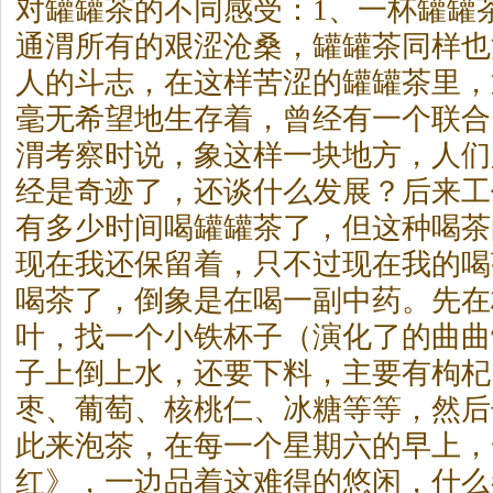
对罐罐
茶
的不同感受：1、一杯罐罐
通渭所有的艰涩沧桑，罐罐
茶
同样也
人的斗志，在这样苦涩的罐罐
茶
里，
毫无希望地生存着，曾经有一个联合
渭考察时说，象这样一块地方，人们
经是奇迹了，还谈什么发展？后来工
有多少时间喝罐罐
茶
了，但这种喝
茶
现在我还保留着，只不过现在我的喝
喝
茶
了，倒象是在喝一副中药。先在
叶，找一个小铁杯子（演化了的曲曲
子上倒上水，还要下料，主要有枸杞
枣、葡萄、核桃仁、冰糖等等，然后
此来泡
茶
，在每一个星期六的早上，
红》，一边品着这难得的悠闲，什么