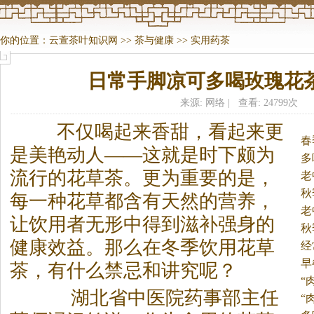
你的位置：
云萱茶叶知识网
>>
茶与健康
>>
实用药茶
日常手脚凉可多喝玫瑰花
来源: 网络 | 查看: 24799次
不仅喝起来香甜，看起来更
春
是美艳动人——这就是时下颇为
多
流行的花草
茶
。
更为重要的是，
老
秋
每一种花草都含有天然的营养，
老
让饮用者无形中得到滋补强身的
秋
健康效益。那么在冬季饮用花草
经
早
茶
，有什么禁忌和讲究呢？
“
湖北省中医院药事部主任
“