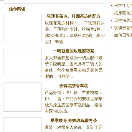
日常生活
延伸阅读
按摩阳池
玫瑰花茶冻、桂圆茶冻的配方
日常法师
玫瑰花茶冻材料：1．干玫瑰花24
玫瑰养颜
朵、干薄荷叶少计、柠檬片2片、
如何日常
沸水740克2．珍珠粉2大匙、糖70
克3．蜂蜜...
一喝就瘦的玫瑰蜜枣茶
女人都会梦想成为一切人眼中最
予手段明星，当您具有了诱人的
身体，每个角度看去都是完美无
暇的，自然便...
玫瑰花茶香车枕
产品分类：出厂价：主要规格：
用 途：产品介绍安枕世家车
枕系原生态健康车载用品，根据
中医“凉头热...
夏季瘦身 奇效玫瑰蜜枣茶
夏装，对很多人来说，又到了开