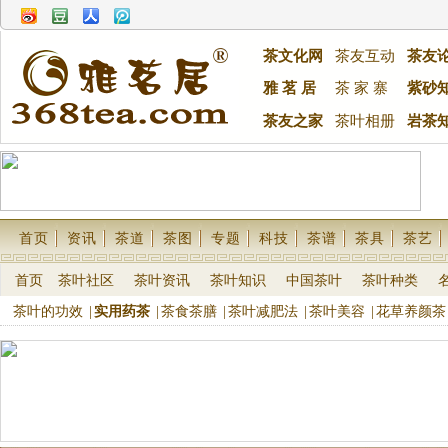
茶文化网
茶友互动
茶友
雅 茗 居
茶 家 寨
紫砂
茶友之家
茶叶相册
岩茶
首页
资讯
茶道
茶图
专题
科技
茶谱
茶具
茶艺
首页
茶叶社区
茶叶资讯
茶叶知识
中国茶叶
茶叶种类
茶叶的功效
|
实用药茶
|
茶食茶膳
|
茶叶减肥法
|
茶叶美容
|
花草养颜茶