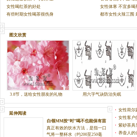
女性喝红茶的好处
女性体寒 不宜多喝
有些时期女性喝茶很伤身
都市女性火辣三围
图文欣赏
3.8节，送给女性朋友的礼物
用六字气诀防治失眠
女性荷尔
延伸阅读
女性客户
白领MM按“时”喝不也能保有苗
你轻松搞
紫砂茶具
真正有效的饮水方法，是指一口
条身材
养壶人的
气将一整杯水（约200至250毫