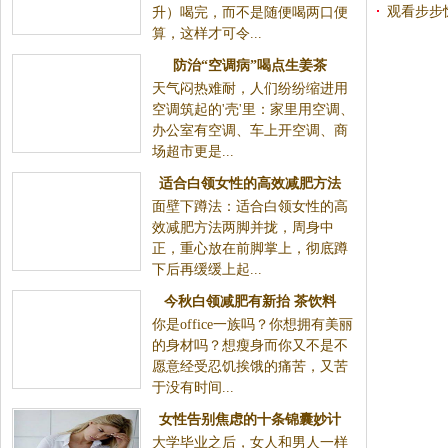
壶的性情
观看步步
升）喝完，而不是随便喝两口便
算，这样才可令...
茶具
防治“空调病”喝点生姜茶
天气闷热难耐，人们纷纷缩进用
空调筑起的'壳'里：家里用空调、
办公室有空调、车上开空调、商
场超市更是...
适合白领女性的高效减肥方法
面壁下蹲法：适合白领女性的高
效减肥方法两脚并拢，周身中
正，重心放在前脚掌上，彻底蹲
下后再缓缓上起...
今秋白领减肥有新抬 茶饮料
你是office一族吗？你想拥有美丽
的身材吗？想瘦身而你又不是不
愿意经受忍饥挨饿的痛苦，又苦
于没有时间...
女性告别焦虑的十条锦囊妙计
大学毕业之后，女人和男人一样