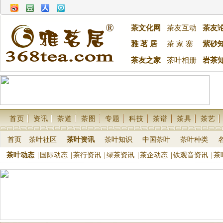
茶文化网
茶友互动
茶友
雅 茗 居
茶 家 寨
紫砂
茶友之家
茶叶相册
岩茶
首页
资讯
茶道
茶图
专题
科技
茶谱
茶具
茶艺
首页
茶叶社区
茶叶资讯
茶叶知识
中国茶叶
茶叶种类
茶叶动态
|
国际动态
|
茶行资讯
|
绿茶资讯
|
茶企动态
|
铁观音资讯
|
茶