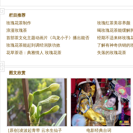
栏目推荐
玫瑰花茶制作
玫瑰红茶美容养颜
浪漫玫瑰茶
喝玫瑰花茶能缓解
首部茶文化主题动画片《乌龙小子》播出能否
经期不适来杯玫瑰
为行
玫瑰花茶能起到调经润肤功效
了解有神奇供销的
花草茶语：典雅情人 玫瑰花茶
失落的玫瑰花茶
图文欣赏
[原创]凌波起青带 云水生仙子
电影经典台词