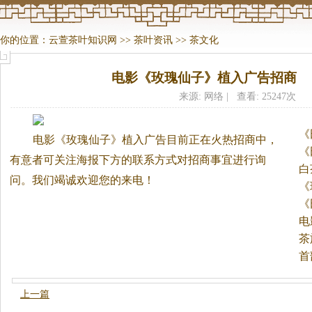
你的位置：
云萱茶叶知识网
>>
茶叶资讯
>>
茶文化
电影《玫瑰仙子》植入广告招商
来源: 网络 | 查看: 25247次
《
电影《玫瑰仙子》植入广告目前正在火热招商中，
中
《
有意者可关注海报下方的联系方式对招商事宜进行询
白
问。
我们竭诚欢迎您的来电！
《
《
中
电
茶
首
上一篇