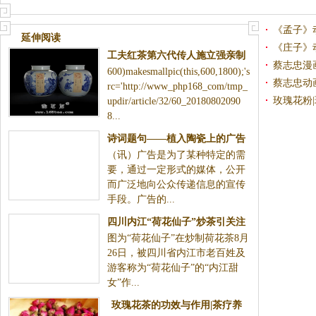
——凌波青带
《孟子》
延伸阅读
《庄子》
工夫红茶第六代传人施立强亲制
蔡志忠漫
600)makesmallpic(this,600,1800);'s
红玫瑰
蔡志忠动
rc='http://www_php168_com/tmp_
玫瑰花粉
updir/article/32/60_20180802090
8...
诗词题句——植入陶瓷上的广告
（讯）广告是为了某种特定的需
要，通过一定形式的媒体，公开
而广泛地向公众传递信息的宣传
手段。广告的...
四川内江“荷花仙子”炒茶引关注
图为“荷花仙子”在炒制荷花茶8月
26日，被四川省内江市老百姓及
游客称为“荷花仙子”的“内江甜
女”作...
玫瑰花茶的功效与作用|茶疗养