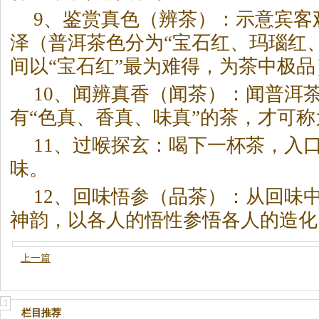
9、鉴赏真色（辨
茶
）：示意宾客
泽（普洱
茶
色分为“宝石红、玛瑙红
间以“宝石红”最为难得，为
茶
中极品
10、闻辨真香（闻
茶
）：闻普洱
有“色真、香真、味真”的
茶
，才可称
11、过喉探玄：喝下一杯
茶
，入
味。
12、回味悟参（品
茶
）：从回味
神韵，以各人的悟性参悟各人的造化
上一篇
栏目推荐