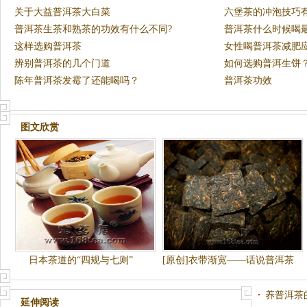
关于大益普洱茶大白菜
六堡茶的冲泡技巧
普洱茶生茶和熟茶的功效有什么不同?
普洱茶什么时候喝
这样选购普洱茶
女性喝普洱茶减肥
辨别普洱茶的几个门道
如何选购普洱生饼
陈年普洱茶发霉了还能喝吗？
普洱茶功效
图文欣赏
日本茶道的“四规与七则”
[原创]衣带渐宽——话说普洱茶
之“久食令人瘦”
养普洱茶
延伸阅读