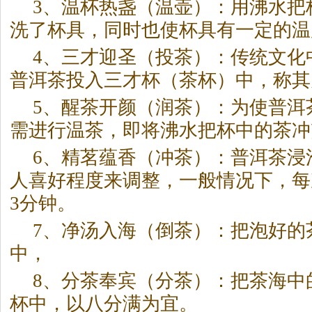
3、温杯热盏（温壶）：用沸水把
洗了杯具，同时也使杯具有一定的温
4、三才迎圣（投
茶
）：传统文化
普洱
茶
投入三才杯（
茶
杯）中，称其
5、醒
茶
开颜（润
茶
）：为使普洱
需进行温
茶
，即将沸水把杯中的
茶
冲
6、精茗蕴香（冲
茶
）：普洱
茶
浸
人喜好程度来调整，一般情况下，每
3分钟。
7、净汤入海（倒
茶
）：把泡好的
中，
8、分
茶
奉宾（分
茶
）：把
茶
海中
杯中，以八分满为宜。