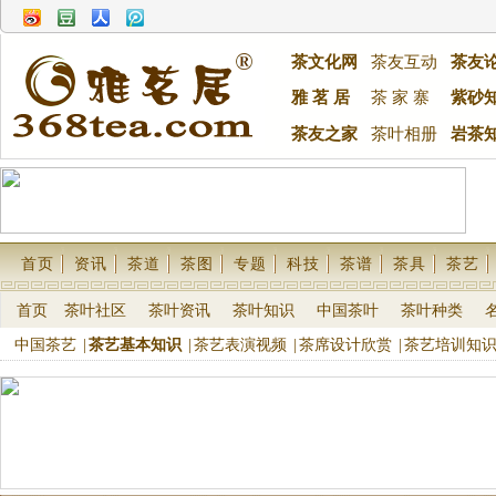
茶文化网
茶友互动
茶友
雅 茗 居
茶 家 寨
紫砂
茶友之家
茶叶相册
岩茶
首页
资讯
茶道
茶图
专题
科技
茶谱
茶具
茶艺
首页
茶叶社区
茶叶资讯
茶叶知识
中国茶叶
茶叶种类
中国茶艺
|
茶艺基本知识
|
茶艺表演视频
|
茶席设计欣赏
|
茶艺培训知