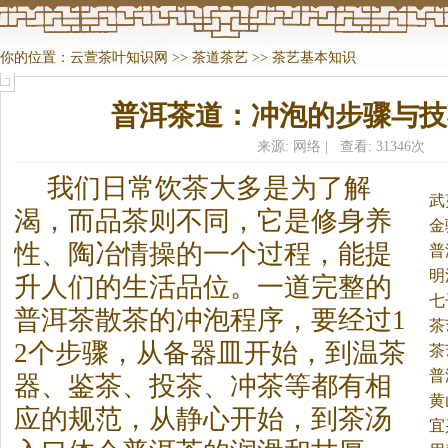
你的位置：
云萱茶叶知识网
>>
茶道茶艺
>>
茶艺基本知识
普洱茶道：冲泡的步骤与技
来源: 网络 | 查看: 31346次
我们日常饮
茶
大多是为了解
武
渴，而品
茶
则不同，它是修身养
金
性、陶冶情操的一个过程，能提
普
明
升人们的生活品位。
一道完整的
七
普洱
茶
散
茶
的冲泡程序，要经过1
茶
2个步骤，从备器皿开始，到温
茶
茶
普
器、鉴
茶
、投
茶
、冲
茶
等都有相
黄
应的规范，从静心开始，到
茶
汤
宜