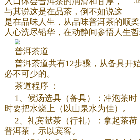
入口体会普洱
茶
的润滑和甘厚，
用
与其说这是在品
茶
，倒不如说这
是在品味人生，从品味普洱
茶
的顺柔
人心洗尽铅华，在动静间参悟人生哲
普洱
茶
道
普洱
茶
道共有12步骤，从备具开始
必不可少的。
茶
道程序 ：
1、候汤选具（备具）：冲泡
茶
时
时要把水烧上（以山泉水为佳）。
2、礼宾献
茶
（行礼）：拿起
茶
荷
普洱
茶
，示以宾客。