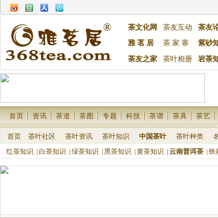
茶文化网
茶友互动
茶友
雅 茗 居
茶 家 寨
紫砂
茶友之家
茶叶相册
岩茶
首页
资讯
茶道
茶图
专题
科技
茶谱
茶具
茶艺
首页
茶叶社区
茶叶资讯
茶叶知识
中国茶叶
茶叶种类
红茶知识
|
白茶知识
|
绿茶知识
|
黑茶知识
|
黄茶知识
|
云南普洱茶
|
铁