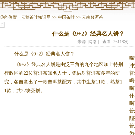
你的位置：
云萱茶叶知识网
>>
中国茶叶
>>
云南普洱茶
什么是《9+2》经典名人饼？
来源: 网络 | 查看: 26118次
什么是《9+2》经典名人饼？
喝
《9+2》经典名人饼是由泛三角的九个地区加上特别
冲
行政区的22位普洱
茶
知名人士，凭借对普洱
茶
多年的研
普
喝
究，各自拿出了一款普洱
茶
配方，其中生
茶
11款，熟
茶
1
喝
1款，共22块
茶
饼。
什
处
喝
普
醒
普
为