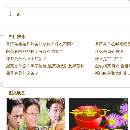
上一篇
栏目推荐
普洱茶生茶和熟茶的功效有什么不同?
普洱茶什么时候喝
白茶有哪些品种？有什么功效？
什么是原矿黑泥
绿茶为什么旧不如新？
什么是“白茶”？
黑茶是什么？黑茶价格,黑茶功效以及黑茶种
金俊梅茶简介,金俊
类之
四季春是什么茶？
祁门红茶和大红袍
好
图文欣赏