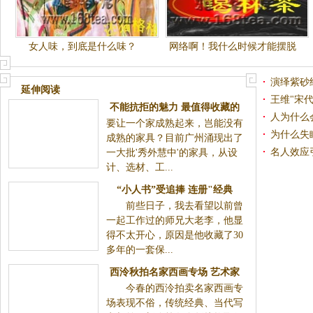
女人味，到底是什么味？
网络啊！我什么时候才能摆脱
你的困恼？
演绎紫砂
延伸阅读
王维"宋
不能抗拒的魅力 最值得收藏的
追捧
人为什么
要让一个家成熟起来，岂能没有
七件经典家具(组图)
为什么失
成熟的家具？目前广州涌现出了
名人效应
一大批'秀外慧中'的家具，从设
计、选材、工...
图)
“小人书”受追捧 连册"经典
前些日子，我去看望以前曾
书"价值较高
一起工作过的师兄大老李，他显
得不太开心，原因是他收藏了30
多年的一套保...
西泠秋拍名家西画专场 艺术家
今春的西泠拍卖名家西画专
经典作品再现
场表现不俗，传统经典、当代写