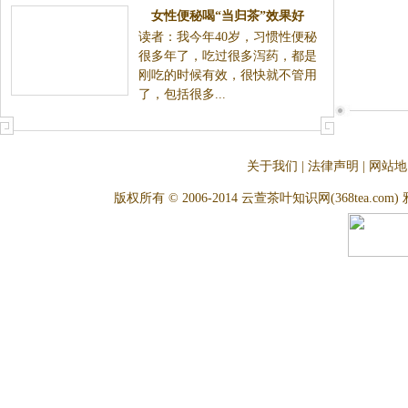
女性便秘喝“当归茶”效果好
读者：我今年40岁，习惯性便秘
很多年了，吃过很多泻药，都是
刚吃的时候有效，很快就不管用
了，包括很多...
关于我们
|
法律声明
|
网站地
版权所有 © 2006-2014 云萱茶叶知识网(368tea.com) 雅