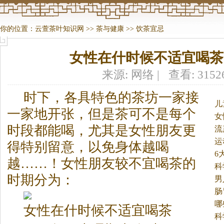
你的位置：
云萱茶叶知识网
>>
茶与健康
>>
饮茶宜忌
女性在什时候不适宜喝茶
来源: 网络 | 查看: 315
时下，各具特色的
茶
坊一家接
儿
一家地开张，但是
茶
可不是每个
女
时段都能喝，尤其是女性朋友更
流
运
得特别留意，以免身体越喝
6
越……！女性朋友较不宜喝
茶
的
科
时期分为：
男
肠
哪
女性在什时候不适宜喝
茶
科