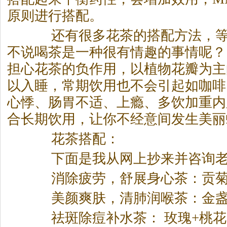
原则进行搭配。
还有很多花
茶
的搭配方法，
不说喝
茶
是一种很有情趣的事情呢？
担心花
茶
的负作用，以植物花瓣为主
以入睡，常期饮用也不会引起如咖啡
心悸、肠胃不适、上瘾、多饮加重内
合长期饮用，让你不经意间发生美丽
花
茶
搭配：
下面是我从网上抄来并咨询老
消除疲劳，舒展身心
茶
：贡
美颜爽肤，清肺润喉
茶
：金
祛斑除痘补水
茶
： 玫瑰+桃