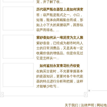
宠，并了解了收...
历代葫芦瓶在器型上是如何演变
答：葫芦瓶是瓶式之一。小口，
的
短颈，瓶体由两截黏合而成，形
如上小下大的束腰葫芦，因形似
葫芦而得名。...
紫砂壶如何从一堆泥变为文人雅
紫砂壶壶，已经成为都市时尚人
士热烈追求的藏品
士的日常消费品，又是具有一定
收藏价值的增值品。但是你见过
它是怎样从一...
如何鉴别永宣青花牡丹纹瓷
在购买古瓷时，不光要掌握基本
的瓷器知识，更要对各个年代瓷
器的特点进行分析和把握，这样
才能够少吃亏...
关于我们
|
法律声明
|
网站地