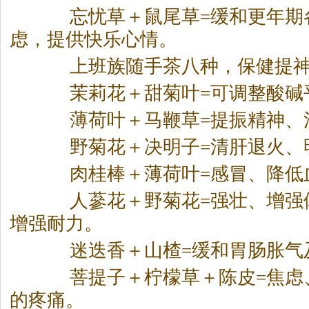
忘忧草＋鼠尾草=缓和更年期
虑，提供快乐心情。
上班族随手
茶
八种，保健提
茉莉花＋甜菊叶=可调整酸碱
薄荷叶＋马鞭草=提振精神、
野菊花＋决明子=清肝退火、
肉桂棒＋薄荷叶=感冒、降低
人蔘花＋野菊花=强壮、增强
增强耐力。
迷迭香＋山楂=缓和胃肠胀气
菩提子＋柠檬草＋陈皮=焦虑
的疼痛。