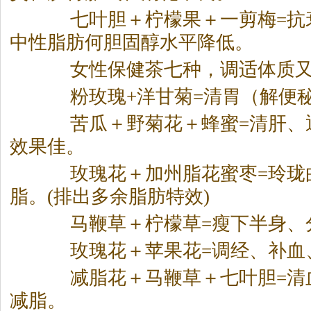
七叶胆＋柠檬果＋一剪梅=抗
中性脂肪何胆固醇水平降低。
女性保健
茶
七种，调适体质
粉玫瑰+洋甘菊=清胃（解便
苦瓜＋野菊花＋蜂蜜=清肝、
效果佳。
玫瑰花＋加州脂花蜜枣=玲珑
脂。(排出多余脂肪特效)
马鞭草＋柠檬草=瘦下半身、
玫瑰花＋苹果花=调经、补血
减脂花＋马鞭草＋七叶胆=清
减脂。