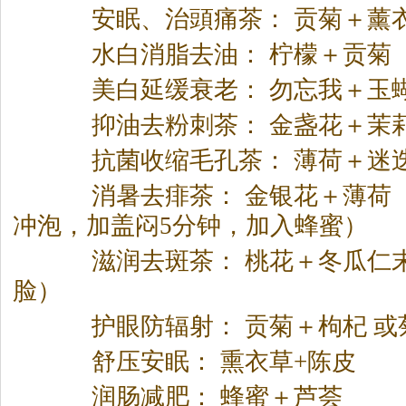
安眠、治頭痛
茶
： 贡菊＋薰
水白消脂去油： 柠檬＋贡菊
美白延缓衰老： 勿忘我＋玉
抑油去粉刺
茶
： 金盏花＋茉
抗菌收缩毛孔
茶
： 薄荷＋迷
消暑去痱
茶
： 金银花＋薄荷
冲泡，加盖闷5分钟，加入蜂蜜）
滋润去斑
茶
： 桃花＋冬瓜仁
脸）
护眼防辐射： 贡菊＋枸杞 或
舒压安眠： 熏衣草+陈皮
润肠减肥： 蜂蜜＋芦荟