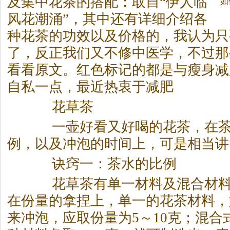
及集中花
茶
的搭配：取自“伊人临
如
风花潮涌”，其中还有详细介绍各
种花
茶
的功效以及价格的，我认为只
了，反正我们又不修中医学，不过那
看看原文。红色标记的都是与瘦身减
自私一点，最近热衷于减肥
花草
茶
一壶好看又好喝的花
茶
，在
例，以及冲泡的时间上，可是相当讲
诀窍一：
茶
水的比例
花草
茶
有单一材料及混合材
在份量的拿捏上，单一的花
茶
材料，
来冲泡，应取份量为5～10克；混合