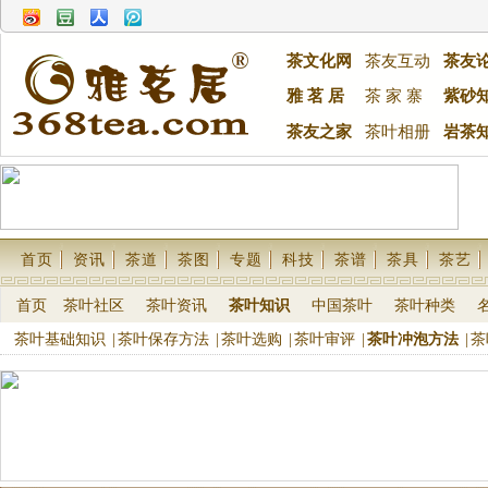
茶文化网
茶友互动
茶友
雅 茗 居
茶 家 寨
紫砂
茶友之家
茶叶相册
岩茶
首页
资讯
茶道
茶图
专题
科技
茶谱
茶具
茶艺
首页
茶叶社区
茶叶资讯
茶叶知识
中国茶叶
茶叶种类
茶叶基础知识
|
茶叶保存方法
|
茶叶选购
|
茶叶审评
|
茶叶冲泡方法
|
茶