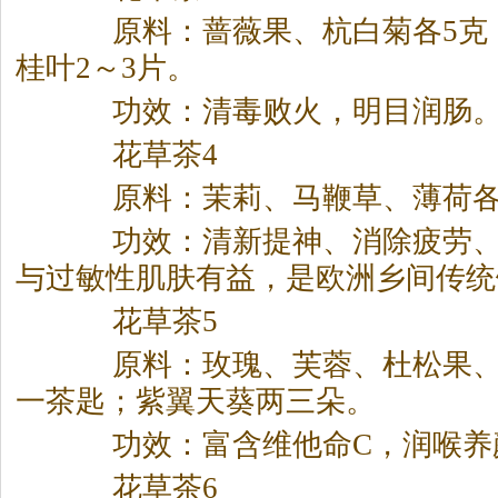
原料：蔷薇果、杭白菊各5克，
桂叶2～3片。
功效：清毒败火，明目润肠
花草
茶
4
原料：茉莉、马鞭草、薄荷各
功效：清新提神、消除疲劳、
与过敏性肌肤有益，是欧洲乡间传统
花草
茶
5
原料：玫瑰、芙蓉、杜松果、
一
茶
匙；紫翼天葵两三朵。
功效：富含维他命C，润喉养
花草
茶
6