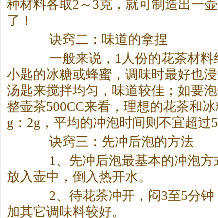
种材料各取2～3克，就可制造出一
了！
诀窍二：味道的拿捏
一般来说，1人份的花
茶
材料
小匙的冰糖或蜂蜜，调味时最好也浸
汤匙来搅拌均匀，味道较佳；如要泡
整壶
茶
500CC来看，理想的花
茶
和冰
g：2g，平均的冲泡时间则不宜超过
诀窍三：先冲后泡的方法
1、先冲后泡最基本的冲泡方
放入壶中，倒入热开水。
2、待花
茶
冲开，闷3至5分钟
加其它调味料较好。