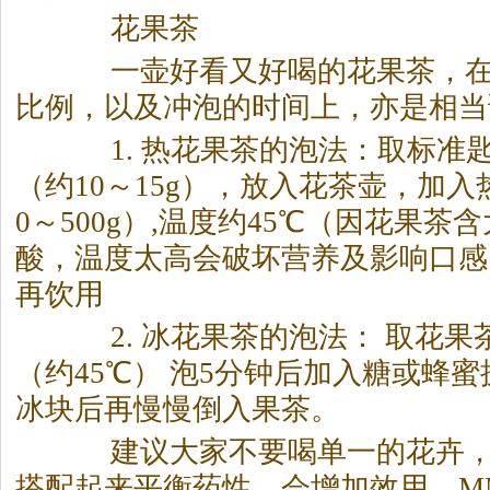
花果
茶
一壶好看又好喝的花果
茶
，
比例，以及冲泡的时间上，亦是相当
1. 热花果
茶
的泡法：取标准
（约10～15g），放入花
茶
壶，加入
0～500g）,温度约45℃（因花果
茶
含
酸，温度太高会破坏营养及影响口感
再饮用
2. 冰花果
茶
的泡法： 取花果
（约45℃） 泡5分钟后加入糖或蜂
冰块后再慢慢倒入果
茶
。
建议大家不要喝单一的花卉，
搭配起来平衡药性，会增加效用，M