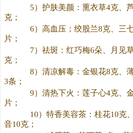
5）护肤美颜：熏衣草4克、芦
克；
6）高血压；绞股兰8克、三七
片；
7）祛斑：红巧梅6朵、月见草
克；
8）清凉解毒：金银花8克、薄
3条；
9）清热下火：莲子心4克、金
片；
10）特香美容
茶
：桂花10克
音10克；