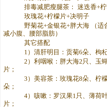
排毒减肥瘦腿
茶
： 迷迭香+
玫瑰花+柠檬片+决明子
野菊花+金银花+胖大海 （适
减小腹、腰部脂肪）
其它搭配
1）清肝明目：贡菊6朵、枸杞
2）利咽喉：胖大海2只、玉蝴
片；
3）美容
茶
：玫瑰花8朵、柠檬
朵；
4）咳嗽：罗汉果1只、薄荷叶
片；