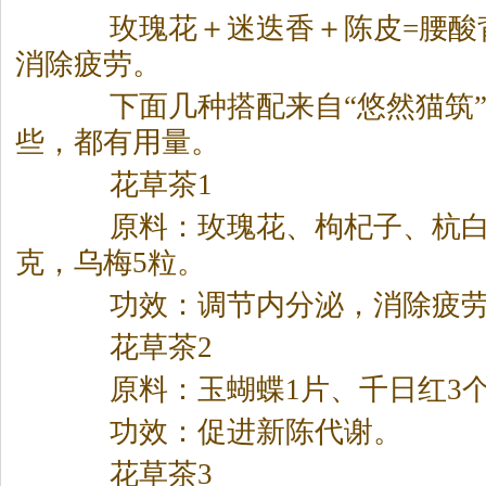
玫瑰花＋迷迭香＋陈皮=腰酸
消除疲劳。
下面几种搭配来自“悠然猫筑”
些，都有用量。
花草
茶
1
原料：玫瑰花、枸杞子、杭白
克，乌梅5粒。
功效：调节内分泌，消除疲劳
花草
茶
2
原料：玉蝴蝶1片、千日红3个
功效：促进新陈代谢。
花草
茶
3