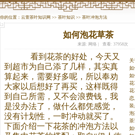
你的位置：
云萱茶叶知识网
>>
茶叶知识
>>
茶叶冲泡方法
如何泡花草茶
来源: 网络 | 查看: 37958次
看到花
茶
的好处，今天又
关
到超市为自己添了几样，其实真
如
算起来，需要好多呢，所以奉劝
如
花
大家以后想好了再买，这样既得
花
到自己所需，又不会浪费钱，我
恋
是没办法了，做什么都凭感觉，
装
泡
没有计划性，一时冲动就买了。
茶
下面介绍一下花
茶
的冲泡方法以
如