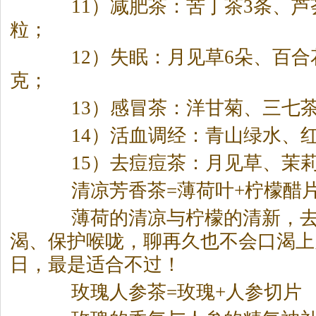
11）减肥
茶
：苦丁
茶
3条、芦
粒；
12）失眠：月见草6朵、百合花
克；
13）感冒
茶
：洋甘菊、三七
14）活血调经：青山绿水、红
15）去痘痘
茶
：月见草、茉
清凉芳香
茶
=薄荷叶+柠檬醋
薄荷的清凉与柠檬的清新，去
渴、保护喉咙，聊再久也不会口渴上
日，最是适合不过！
玫瑰人参
茶
=玫瑰+人参切片