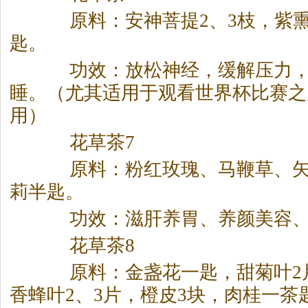
原料：安神菩提2、3枝，紫熏
匙。
功效：放松神经，缓解压力，
睡。（尤其适用于观看世界杯比赛之
用）
花草
茶
7
原料：粉红玫瑰、马鞭草、矢
莉半匙。
功效：滋肝养胃、养颜美容、
花草
茶
8
原料：金盏花一匙，甜菊叶2
香蜂叶2、3片，橙皮3块，肉桂一
茶