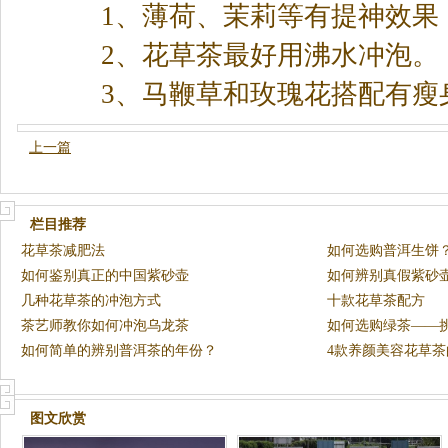
1、薄荷、茉莉等有提神效果
2、花草
茶
最好用沸水冲泡。
3、马鞭草和玫瑰花搭配有瘦
上一篇
栏目推荐
花草茶减肥法
如何选购普洱生饼
如何鉴别真正的中国紫砂壶
如何辨别真假紫砂
几种花草茶的冲泡方式
壶
十款花草茶配方
茶艺师教你如何冲泡乌龙茶
如何选购绿茶——
如何简单的辨别普洱茶的年份？
4款养颜美容花草茶
图文欣赏