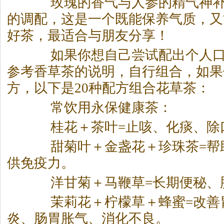
玫瑰的香气与人参的精气神补
的调配，这是一个既能保养气质，又
好
茶
，最适合与朋友分享！
如果你想自己尝试配出个人口
参考香草
茶
的说明，自行组合，如果
方，以下是20种配方组合花草
茶
：
常饮用永保健康
茶
：
桂花＋
茶
叶=止咳、化痰、除
甜菊叶＋金盏花＋珍珠
茶
=
供免疫力。
洋甘菊＋马鞭草=长期便秘、
茉莉花＋柠檬草＋蜂蜜=改善
炎、肠胃胀气、消化不良。