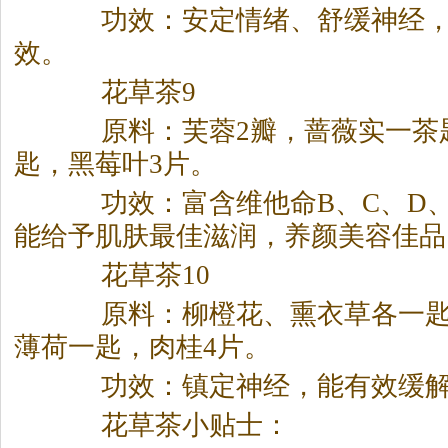
功效：安定情绪、舒缓神经，
效。
花草
茶
9
原料：芙蓉2瓣，蔷薇实一
茶
匙，黑莓叶3片。
功效：富含维他命B、C、D、
能给予肌肤最佳滋润，养颜美容佳品
花草
茶
10
原料：柳橙花、熏衣草各一匙
薄荷一匙，肉桂4片。
功效：镇定神经，能有效缓解
花草
茶
小贴士：