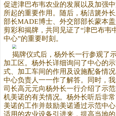
促进津巴布韦农业的发展以及加强中
所起的重要作用。随后，杨洁篪外长
部长MADE博士、外交部部长蒙本
剪彩和揭牌，共同见证了“津巴布韦
中心”的重要时刻。
揭牌仪式后，杨外长一行参观了
加工区。杨外长详细询问了中心的示
式、加工车间的作用及设施配备情况
中心负责人一一作了解答。同时，我
司长高元元向杨外长一行介绍了示范
机美诺的有关情况。杨外长听后非常
美诺的工作并鼓励美诺通过示范中心
适用的农业设备引进来，提高当地的