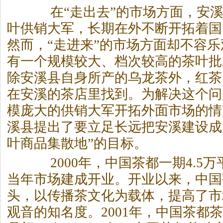
在“走出去”的市场方面，安溪
叶供销大军，长期在外不断开拓着国
然而，“走进来”的市场方面却不容
有一个规模较大、档次较高的
茶
叶批
除安溪县自身所产的乌龙
茶
外，红
茶
在安溪的
茶
店里找到。为解决这个问
模庞大的供销大军开拓外面市场的情况
溪县提出了要立足长远把安溪建设成
叶商品集散地”的目标。
2000年，中国
茶
都一期4.5
当年市场建成开业。开业以来，中国
头，以传播
茶
文化为载体，提高了市
观音的知名度。2001年，中国
茶
都
茶