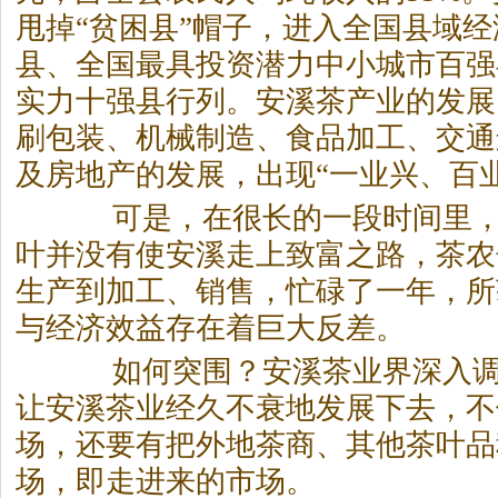
甩掉“贫困县”帽子，进入全国县域
县、全国最具投资潜力中小城市百强
实力十强县行列。安溪
茶
产业的发展
刷包装、机械制造、食品加工、交通
及房地产的发展，出现“一业兴、百
可是，在很长的一段时间里，
叶并没有使安溪走上致富之路，
茶
农
生产到加工、销售，忙碌了一年，所
与经济效益存在着巨大反差。
如何突围？安溪
茶
业界深入
让安溪
茶
业经久不衰地发展下去，不
场，还要有把外地
茶
商、其他
茶
叶品
场，即走进来的市场。