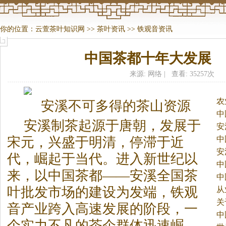
你的位置：
云萱茶叶知识网
>>
茶叶资讯
>>
铁观音资讯
中国茶都十年大发展
来源: 网络 | 查看: 35257次
农
安溪不可多得的
茶
山资源
中
安溪制
茶
起源于唐朝，发展于
安
中
宋元，兴盛于明清，停滞于近
安
代，崛起于当代。
进入新世纪以
中
来，以中国
茶
都——安溪全国
茶
中
叶批发市场的建设为发端，铁观
从
关
音产业跨入高速发展的阶段，一
中
个实力不凡的
茶
企群体迅速崛