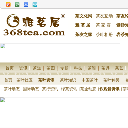
茶文化网
茶友互动
茶友
雅 茗 居
茶 家 寨
紫砂
茶友之家
茶叶相册
岩茶
首页
资讯
茶道
茶图
专题
科技
茶谱
茶具
茶艺
首页
茶叶社区
茶叶资讯
茶叶知识
中国茶叶
茶叶种类
茶叶动态
|
国际动态
|
茶行资讯
|
绿茶资讯
|
茶企动态
|
铁观音资讯
|
茶