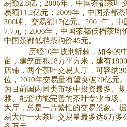
易额2.8亿；2006年，中国
茶
都
茶
叶交
易额11.2亿元；2009年，中国
茶
都
茶
300吨、交易额17亿元。2001年，中
7.7元；2006年，中国
茶
都低档
茶
均价
中国
茶
都低档
茶
均价45元。
历经10年披荆斩棘，如今的
亩，建筑面积18万平方米，建有180
店铺，两个
茶
叶交易大厅，可容纳30
位，2010年交易量有望突破20亿元
为目前国内同类市场中投资最多、规
雅、配套功能完善的
茶
叶专业市场。
大厅，总是一片繁忙的交易景象。据
易大厅一天
茶
叶交易量最多达6万多公
多万元。