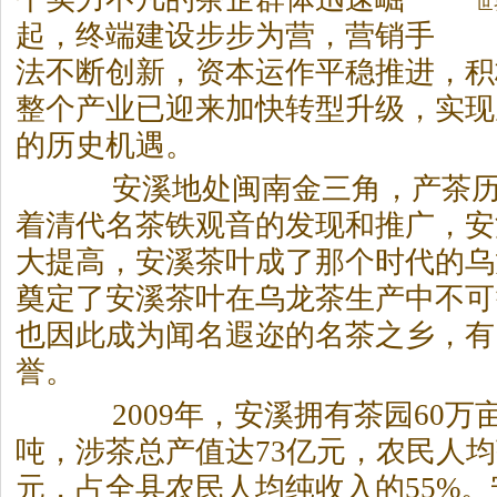
世
起，终端建设步步为营，营销手
法不断创新，资本运作平稳推进，积
整个产业已迎来加快转型升级，实现
的历史机遇。
安溪地处闽南金三角，产
茶
着清代名
茶
铁观音的发现和推广，安
大提高，安溪
茶
叶成了那个时代的乌
奠定了安溪
茶
叶在乌龙
茶
生产中不可
也因此成为闻名遐迩的名
茶
之乡，有
誉。
2009年，安溪拥有
茶
园60万
吨，涉
茶
总产值达73亿元，农民人均
元，占全县农民人均纯收入的55%