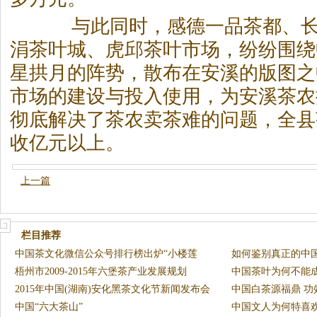
与此同时，感德一品
茶
都、
涓
茶
叶城、虎邱
茶
叶市场，纷纷围绕
星拱月的阵势，散布在安溪的版图之
市场的建设与投入使用，为安溪
茶
农
彻底解决了
茶
农卖
茶
难的问题，全县
收亿元以上。
上一篇
栏目推荐
中国茶文化微信公众号排行榜出炉“小楼莲
如何鉴别真正的中
花”上
梧州市2009-2015年六堡茶产业发展规划
中国茶叶为何不能
2015年中国(湖南)安化黑茶文化节新闻发布会
中国白茶源福鼎 功
发
中国“六大茶山”
中国文人为何特喜