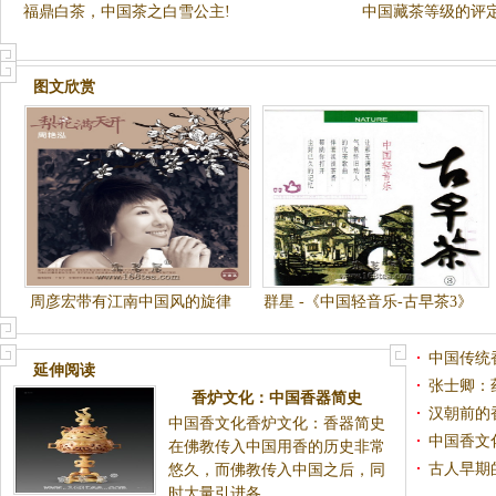
福鼎白茶，中国茶之白雪公主!
中国藏茶等级的评
图文欣赏
周彦宏带有江南中国风的旋律
群星 -《中国轻音乐-古早茶3》
——:梨花满天开
中国传统
延伸阅读
张士卿：
香炉文化：中国香器简史
汉朝前的
中国香文化香炉文化：香器简史
中国香文
在佛教传入中国用香的历史非常
古人早期
悠久，而佛教传入中国之后，同
时大量引进各...