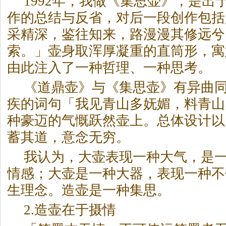
1992年，我做《集思壶》，是出
作的总结与反省，对后一段创作包括
采精深，鉴往知来，路漫漫其修远兮
索。」壶身取浑厚凝重的直筒形，寓
由此注入了一种哲理、一种思考。
《道鼎壶》与《集思壶》有异曲
疾的词句「我见青山多妩媚，料青山
种豪迈的气慨跃然壶上。总体设计以
蓄其道，意念无穷。
我认为，大壶表现一种大气，是
情感；大壶是一种大器，表现一种不
生理念。造壶是一种集思。
2.造壶在于摄情