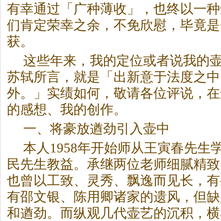
有幸通过「广种薄收」，也终以一种
们肯定荣幸之余，不免欣慰，毕竟是
获。
这些年来，我的定位或者说我的
苏轼所言，就是「出新意于法度之中
外。」实绩如何，敬请各位评说，在
的感想、我的创作。
一、将豪放遒劲引入壶中
本人1958年开始师从王寅春先生
民先生教益。承继两位老师细腻精致
也曾以工致、灵秀、飘逸而见长，有
有邵文银、陈用卿诸家的遗风，但缺
和遒劲。而纵观几代壶艺的沉积，横