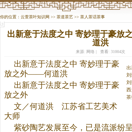
你的位置：
云萱茶叶知识网
>>
茶道茶艺
>>
茶人茶话茶事
出新意于法度之中 寄妙理于豪放
道洪
来源: 网络 | 查看: 31004次
出新意于法度之中 寄妙理于豪
出
放之外——何道洪
刘
刘
出新意于法度之中 寄妙理于豪
西
放之外
茶
文／何道洪 江苏省工艺美术
大师
紫砂陶艺发展至今，已是流派纷