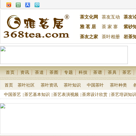
茶文化网
茶友互动
茶友
雅 茗 居
茶 家 寨
紫砂
茶友之家
茶叶相册
岩茶
首页
资讯
茶道
茶图
专题
科技
茶谱
茶具
茶艺
首页
茶叶社区
茶叶资讯
茶叶知识
中国茶叶
茶叶种类
中国茶艺
|
茶艺基本知识
|
茶艺表演视频
|
茶席设计欣赏
|
茶艺培训知