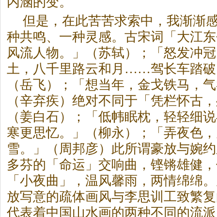
内涵的变。
但是，在此苦苦求索中，我渐渐
种共鸣、一种灵感。古宋词「大江东
风流人物。」（苏轼）；「怒发冲冠
土，八千里路云和月……驾长车踏破
（岳飞）；「想当年，金戈铁马，气
（辛弃疾）绝对不同于「凭栏怀古，
（姜白石）；「低帏眠枕，轻轻细说
寒更思忆。」（柳永）；「弄夜色，
雪。」（周邦彦）此所谓豪放与婉约
多芬的「命运」交响曲，铿锵雄健，
「小夜曲」，温风馨雨，两情绵绵。
放写意的疏体画风与李思训工致繁复
代表着中国山水画的两种不同的流派