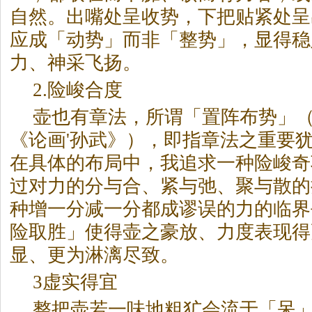
自然。出嘴处呈收势，下把贴紧处呈
应成「动势」而非「整势」，显得稳
力、神采飞扬。
2.险峻合度
壶也有章法，所谓「置阵布势」
《论画'孙武》），即指章法之重要
在具体的布局中，我追求一种险峻奇
过对力的分与合、紧与弛、聚与散的
种增一分减一分都成谬误的力的临界
险取胜」使得壶之豪放、力度表现得
显、更为淋漓尽致。
3虚实得宜
整把壶若一味地粗犷会流于「呆