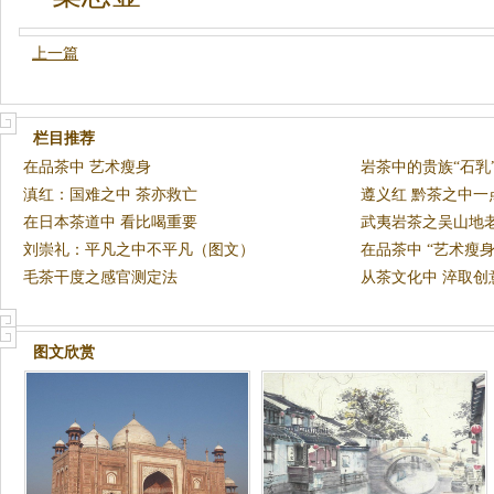
上一篇
栏目推荐
在品茶中 艺术瘦身
岩茶中的贵族“石乳
滇红：国难之中 茶亦救亡
中
遵义红 黔茶之中一
在日本茶道中 看比喝重要
武夷岩茶之吴山地
刘崇礼：平凡之中不平凡（图文）
在品茶中 “艺术瘦身
毛茶干度之感官测定法
从茶文化中 淬取创
图文欣赏