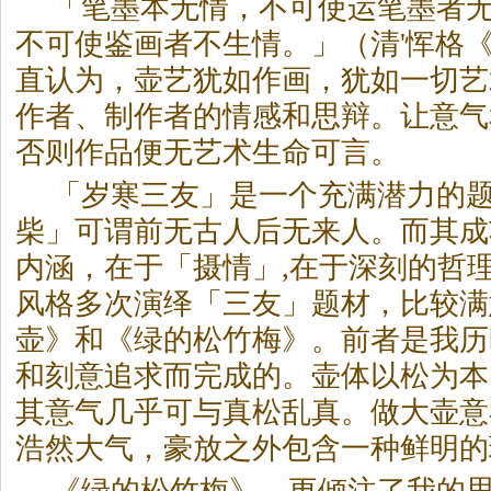
「笔墨本无情，不可使运笔墨者
不可使鉴画者不生情。」（清'恽格
直认为，壶艺犹如作画，犹如一切艺
作者、制作者的情感和思辩。让意气
否则作品便无艺术生命可言。
「岁寒三友」是一个充满潜力的
柴」可谓前无古人后无来人。而其成
内涵，在于「摄情」,在于深刻的哲
风格多次演绎「三友」题材，比较满
壶》和《绿的松竹梅》。前者是我历
和刻意追求而完成的。壶体以松为本
其意气几乎可与真松乱真。做大壶意
浩然大气，豪放之外包含一种鲜明的