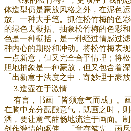
《绿的松竹梅》，更倾注了我的
体造型仍是豪放风格之外，在泥色运
放、一种大手笔。抓住松竹梅的色彩
的绿色去概括、抽象松竹梅的色彩和
色是一种概括，是一种经过情感过滤
种内心的期盼和冲动。将松竹梅表现
一点新意，但又完全合乎情理；将松
胆地抽象是一种豪放，但又包含着深
「出新意于法度之中，寄妙理于豪放
3.造壶在于激情
有言，书画「皆须意气而成」。
在胸中充分酝酿意气，既画之时，则
洒，要让意气酣畅地流注于画面。制
创作激情的驱使，「意存笔先，画尽