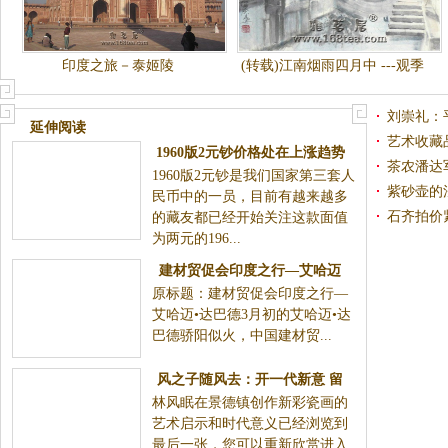
印度之旅－泰姬陵
(转载)江南烟雨四月中 ---观季
仁葵书画展
刘崇礼：
延伸阅读
艺术收藏
1960版2元钞价格处在上涨趋势
意百出
茶农潘达
1960版2元钞是我们国家第三套人
之中
紫砂壶的
民币中的一员，目前有越来越多
石齐拍价
的藏友都已经开始关注这款面值
为两元的196...
椅"
建材贸促会印度之行—艾哈迈
原标题：建材贸促会印度之行—
达巴德
艾哈迈•达巴德3月初的艾哈迈•达
巴德骄阳似火，中国建材贸...
风之子随风去：开一代新意 留
林风眠在景德镇创作新彩瓷画的
百世珍奇
艺术启示和时代意义已经浏览到
最后一张，您可以重新欣赏进入