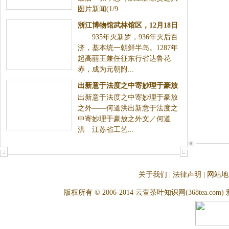
图片新闻(1/9...
浙江博物馆武林馆区，12月18日
935年灭新罗，936年灭后百
将展出新安沉船暨青瓷特展
济，基本统一朝鲜半岛。1287年
起高丽王兼任征东行省达鲁花
赤，成为元朝附...
出新意于法度之中寄妙理于豪放
出新意于法度之中寄妙理于豪放
之
之外——何道洪出新意于法度之
中寄妙理于豪放之外文／何道
洪 江苏省工艺...
关于我们
|
法律声明
|
网站地
版权所有 © 2006-2014 云萱茶叶知识网(368tea.com) 雅