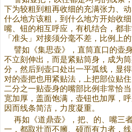
下为较粗到粗再收细的充满张力、动
什么地方该粗，到什么地方开始收细
嘴、钮的相互呼应，有机结合，都非
「准头」对接须分毫不差，比例上的
譬如《集思壶》，直筒直口的壶
不立刻伸出，而是紧贴筒身，成为筒
分，然后到壶口处出一平弧线，显得
对的壶把也用紧贴法，上把部位贴住
二分之一贴壶身的嘴部比例非常恰当
宽加厚，盖面饱满，壶钮也加厚，呼
因而线条简洁，力度凝重。
再如《道鼎壶》，把、的、嘴三
一，都取壮而不臃、硕而有力者，线