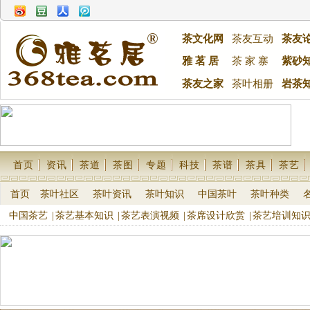
茶文化网
茶友互动
茶友
雅 茗 居
茶 家 寨
紫砂
茶友之家
茶叶相册
岩茶
首页
资讯
茶道
茶图
专题
科技
茶谱
茶具
茶艺
首页
茶叶社区
茶叶资讯
茶叶知识
中国茶叶
茶叶种类
中国茶艺
|
茶艺基本知识
|
茶艺表演视频
|
茶席设计欣赏
|
茶艺培训知