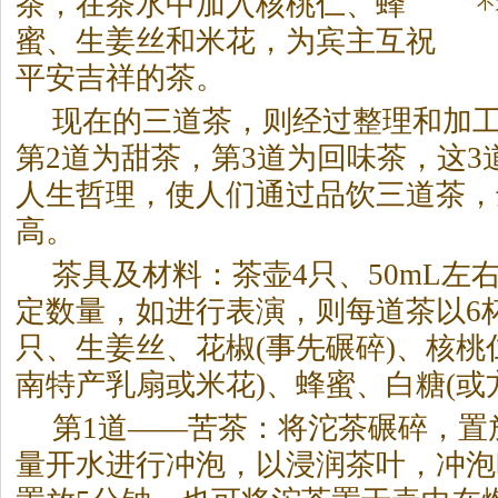
茶
，在
茶
水中加入核桃仁、蜂
不
蜜、生姜丝和米花，为宾主互祝
平安吉祥的
茶
。
现在的三道
茶
，则经过整理和加工
第2道为甜
茶
，第3道为回味
茶
，这3
人生哲理，使人们通过品饮三道
茶
，
高。
茶
具及材料：
茶
壶4只、50mL左
定数量，如进行表演，则每道
茶
以6
只、生姜丝、花椒(事先碾碎)、核桃
南特产乳扇或米花)、蜂蜜、白糖(或
第1道——苦
茶
：将沱
茶
碾碎，置
量开水进行冲泡，以浸润
茶
叶，冲泡