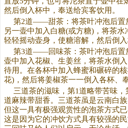
置放5分钟，也可将沱
茶
置于壶中在
然后倒入杯中，奉送给宾客饮用。
第2道——甜
茶
：将
茶
叶冲泡后置
另一壶中加入白糖(或方糖)，将
茶
水
轻轻摇动壶身，使糖溶解，然后倒入
第3道——回味
茶
：
茶
叶冲泡后置
壶中加入花椒、生姜丝，将
茶
水倒入
待用。在各杯中加入蜂蜜和碾碎的核
花)，然后将姜椒
茶
一一倒入各杯、
三道
茶
的滋味，第1道略带苦味，
道麻辣带甜香。三道
茶
虽是云南白族
但这一具有极强观赏性的泡
茶
方式已
这是因为它的冲饮方式具有较强的民