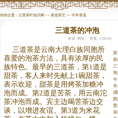
你的位置：
云萱茶叶知识网
>>
茶道茶艺
>>
中外茶道
三道茶的冲泡
来源: 网络 | 查看: 33084次
三道
茶
是云南大理白族同胞所
茶
喜爱的泡
茶
方法，具有浓厚的民
茶
族特色。
最早的三道
茶
，第1道是
三
泡
甜
茶
，客人来时先献上1碗甜
茶
，
今
表示欢迎，甜
茶
是用烤
茶
加糖冲
寺
泡而成。第2道是苦
茶
，用云南沱
(
西
茶
冲泡而成。宾主边喝苦
茶
边交
普
谈，以增进友谊。第3道为米花
东