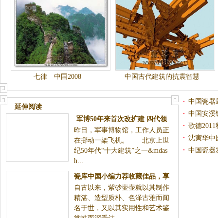
七律 中国2008
中国古代建筑的抗震智慧
中国瓷器
延伸阅读
中国安溪
军博50年来首次改扩建 四代领
歌德20
昨日，军事博物馆，工作人员正
导人阅兵车将亮相
沈寅华中
在挪动一架飞机。 北京上世
中国瓷器
纪50年代“十大建筑”之一&mdas
h...
瓷库中国小编力荐收藏佳品，享
自古以来，紫砂壶壶就以其制作
有“文人三雅”之誉的紫砂壶
精湛、造型质朴、色泽古雅而闻
名于世，又以其实用性和艺术鉴