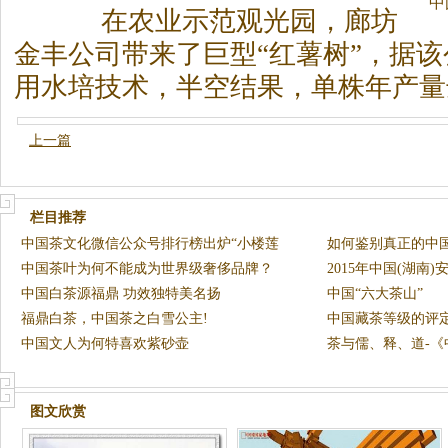
中
在农业示范观光园，廊坊
金丰公司带来了巨型“红薯树”，据
用水培技术，半空结果，单株年产量达
上一篇
栏目推荐
中国茶文化微信公众号排行榜出炉“小楼莲
如何鉴别真正的中
花”上
中国茶叶为何不能成为世界级奢侈品牌？
2015年中国(湖南
中国白茶源福鼎 功效独特美名扬
发
中国“六大茶山”
福鼎白茶，中国茶之白雪公主!
中国藏茶等级的评
中国文人为何特喜欢紫砂壶
茶与儒、释、道-
图文欣赏