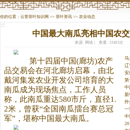
你的位置：
云萱茶叶知识网
>>
茶叶资讯
>>
农业动态
中国最大南瓜亮相中国农交
来源: 网络 | 查看: 33483次
马
第十四届中国(廊坊)农产
辽
品交易会在河北廊坊启幕，由北
安
戴河集发农业开发公司培育的大
第
中
南瓜成为现场焦点，工作人员
新
称，此南瓜重达580市斤，直径1.
章
外
2米，曾获“全国南瓜擂台赛总冠
一
中
军”，堪称中国最大南瓜。
2