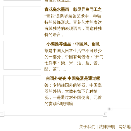
赏性而深受达...
青花瓷水墨画—彰显异曲同工之
“青花”是陶瓷装饰艺术中一种独
妙，完美秉承中国文化脉搏
特的装饰形式。青花艺术的表达
有其独特的表现语言，而这种独
特的语言，...
小编推荐佳品：中国风、创意
茶是中国人日常生活中不可缺少
风、宫廷风，众多Fashion茶具
的一部分，中国有句俗语：“开门
不容错过
七件事：柴、米、油、盐、酱、
醋、茶”。...
何谓外销瓷 中国瓷器是通过哪
答：专销往国外的瓷器。中国瓷
些渠道外销出口的
器的外销，大致有如下几种情
况，一是通过对外国使者、元首
的赏赐和馈赠输...
关于我们
|
法律声明
|
网站地