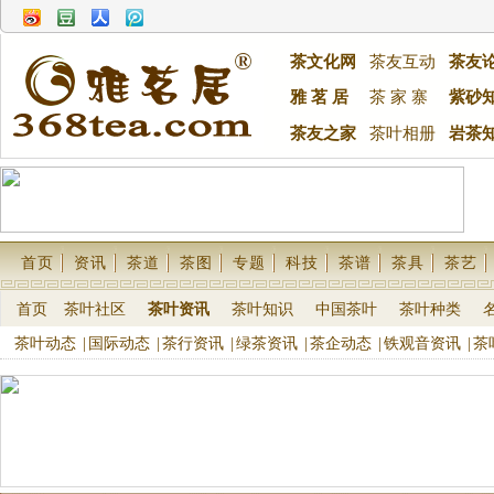
茶文化网
茶友互动
茶友
雅 茗 居
茶 家 寨
紫砂
茶友之家
茶叶相册
岩茶
首页
资讯
茶道
茶图
专题
科技
茶谱
茶具
茶艺
首页
茶叶社区
茶叶资讯
茶叶知识
中国茶叶
茶叶种类
茶叶动态
|
国际动态
|
茶行资讯
|
绿茶资讯
|
茶企动态
|
铁观音资讯
|
茶