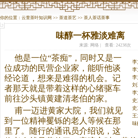
你的位置：
云萱茶叶知识网
>>
茶道茶艺
>>
茶人茶话茶事
味醇一杯雅淡难离
来源: 网络 | 查看: 24238次
他是一位“
茶
痴”，同时又是一
李
位成功的民营企业家，能听他谈
李
经论道，想来是难得的机会。
记
李
刘
者那天就是带着这样的心绪驱车
李
前往沙头镇黄建清老伯的家。
史
史
甫一迈进黄家大院，我们就见
王
到一位精神矍铄的老人等候在那
味
里了。随行的通讯员介绍说，这