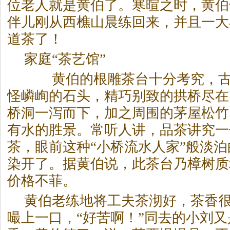
位老人就是黄伯了。寒暄之时，黄伯
伴儿刚从西樵山晨练回来，并且一大
道
茶
了！
家庭“
茶
艺馆”
黄伯的根雕
茶
台十分考究，
怪嶙峋的石头，精巧别致的拱桥尽在
桥洞一泻而下，加之周围的茅屋松竹
有水的胜景。常听人讲，品
茶
讲究一
茶
，眼前这种“小桥流水人家”般淡
染开了。据黄伯说，此
茶
台乃樟树质
价格不菲。
黄伯老练地将工夫
茶
沏好，
茶
香
嘬上一口，“好苦啊！”同去的小刘