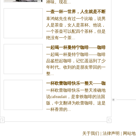
一壶一杯一世界，人生就是不断
辜鸿铭先生有过一个比喻，说男人是茶壶，女人是茶
放低姿态吸纳别人智慧的过程
杯。他说，一个茶壶可以配四个茶杯，但是绝没有一个
茶...
一起喝一杯曼特宁咖啡——咖啡
一起喝一杯曼特宁咖啡——咖啡品鉴想起咖啡，记忆遥
品鉴
远到了少年时代。收到的是朋友带回的一整...
一杯欧蕾咖啡快乐一整天——咖
一杯欧蕾咖啡快乐一整天准确地说cafeaulait，是拿铁咖
啡品鉴
啡的法国版，中文翻译为欧蕾咖啡。这是一杯香滑的...
关于我们
|
法律声明
|
网站地