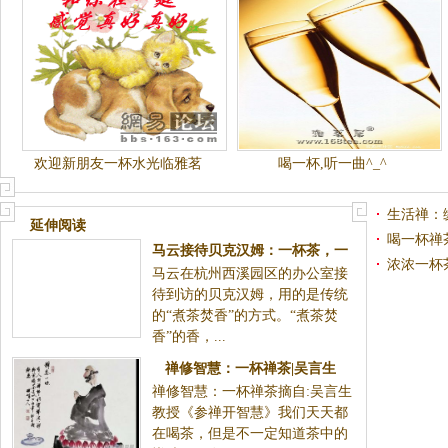
欢迎新朋友一杯水光临雅茗
喝一杯,听一曲^_^
居！
生活禅：
延伸阅读
喝一杯禅
浓浓一杯
马云接待贝克汉姆：一杯茶，一
马云在杭州西溪园区的办公室接待到访的贝克汉姆，用
支香
的是传统的“煮茶焚香”的方式。“煮茶焚香”的香，...
禅修智慧：一杯禅茶|吴言生
禅修智慧：一杯禅茶摘自:吴言生
教授《参禅开智慧》我们天天都
在喝茶，但是不一定知道茶中的
禅味。现在...