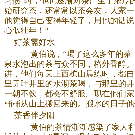
习惯”时，他也逐渐对
茶
产生了浓厚
始研究
茶
，还常常以
茶
会友，大家一
他觉得自己变得年轻了，用他的话说
心似壮年！”
好
茶
需好水
黄伯说，“喝了这么多年的
茶
泉水泡出的
茶
与众不同，格外香醇。
讲，他们每天上西樵山晨练时，都自
里无叶井里的水沏
茶
喝，与那里的井
一朝不饮，都会不舒服。现在他们家
桶桶从山上搬回来的。搬水的日子他
茶
香伴夕阳
黄伯的
茶
情渐渐感染了家人