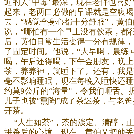
近的人“中毒”最深，现在老伴也喜好
起来，老两口必做的早课就是空腹喝
去，“感觉全身心都十分舒服”，黄
说，“哪怕有一个早上没有饮
茶
，都很
后，黄伯日常生活变得十分有规律，
了固定时间。他说，“大早喝，晨练
喝，午后还得喝，下午会朋友，晚上
茶
，养养神，就睡下了。还有，我是
毫不影响睡眠，现在每晚入睡快还睡
约莫9公斤的“海量”，令我们咂舌。
儿子也被“熏陶”成了
茶
迷
茶
，与老爸
开
茶
。
“人生如
茶
”，
茶
的淡定、清醇，
拼杀后的心境。现在，黄伯又把他丢