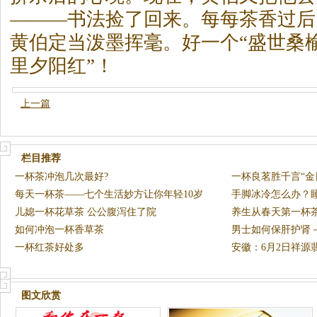
———书法捡了回来。每每
茶
香过后
黄伯定当泼墨挥毫。好一个“盛世桑
里夕阳红”！
上一篇
栏目推荐
一杯茶冲泡几次最好?
一杯良茗胜千言“金
每天一杯茶——七个生活妙方让你年轻10岁
记
手脚冰冷怎么办？
儿媳一杯花草茶 公公腹泻住了院
养生从春天第一杯
如何冲泡一杯香草茶
男士如何保肝护肾
一杯红茶好处多
安徽：6月2日祥源
图文欣赏