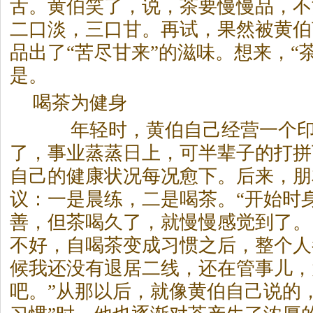
舌。黄伯笑了，说，
茶
要慢慢品，不
二口淡，三口甘。再试，果然被黄伯
品出了“苦尽甘来”的滋味。想来，“
是。
喝
茶
为健身
年轻时，黄伯自己经营一个印
了，事业蒸蒸日上，可半辈子的打拼
自己的健康状况每况愈下。后来，朋
议：一是晨练，二是喝
茶
。“开始时
善，但
茶
喝久了，就慢慢感觉到了。
不好，自喝
茶
变成习惯之后，整个人
候我还没有退居二线，还在管事儿，
吧。”从那以后，就像黄伯自己说的，