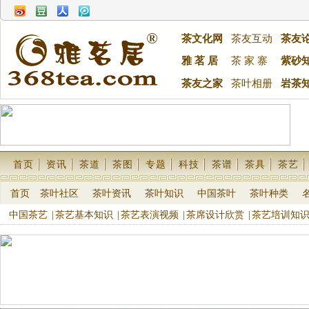
茶文化网
茶友互动
茶友
雅 茗 居
茶 家 寨
紫砂
茶友之家
茶叶相册
岩茶
首页
资讯
茶道
茶图
专题
科技
茶谱
茶具
茶艺
首页
茶叶社区
茶叶资讯
茶叶知识
中国茶叶
茶叶种类
中国茶艺
|
茶艺基本知识
|
茶艺表演视频
|
茶席设计欣赏
|
茶艺培训知