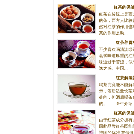
红茶的保
红茶在传统上是西
的茶，西方人比较
然对红茶的作用也
茶的作用是助...
红茶养胃
不少喜欢喝清淡绿
尝试味道厚重的红
味道过于苦涩，似
逸之感。中国...
红茶解酒
喝茶究竟能不能解
示，酒后适量饮茶
处的，但酒后喝茶
的。 医生介绍..
红茶的保
由于红茶成分拥有
因此品尝红茶既能
神闲的优雅,在保