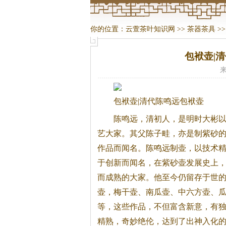
你的位置：
云萱茶叶知识网
>>
茶器茶具
>
包袱壶|
来
包袱壶|清代陈鸣远包袱壶
陈鸣远，清初人，是明时大彬
艺大家。
其父陈子畦，亦是制紫砂
作品而闻名。陈鸣远制壶，以技术
于创新而闻名，在紫砂壶发展史上
而成熟的大家。他至今仍留存于世
壶，梅干壶、南瓜壶、中六方壶、
等，这些作品，不但富含新意，有
精熟，奇妙绝伦，达到了出神入化