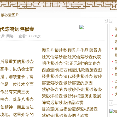
>
紫砂壶图片
清代陈鸣远包袱壶
源: 网络 | 查看: 30580次
顾景舟紫砂壶|顾景舟作品|顾景舟
汪寅仙紫砂壶|汪寅仙紫砂壶代表
以后最重要的紫砂壶
明代紫砂壶|“邵正元制”的盘春壶
的高手，以仿徐士蘅
西施壶|倒把西施壶|几款西施壶图
经典紫砂壶|清代经典紫砂壶|紫砂
精湛，雕镂兼长，富
窑变紫砂壶|紫砂窑变的原因
，他是一位技术全面
紫砂茶壶|宜兴紫砂茶壶|紫砂茶壶
的作品有束柴三友
紫砂洋桶壶|紫砂洋桶壶历史发展
瓜棱壶、葵花八辨壶
陈鸣远紫砂壶作品欣赏
独创精神，而且技法
提梁壶|东坡提梁壶|紫砂提梁壶|
的境地。这里介绍的
紫砂壶|紫砂茶壶图片欣赏