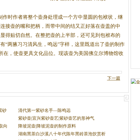
制作时作者将整个壶身处理成一个方中显圆的包袱状，继
，连接壶的嘴和把柄，而带中间的结又正好落在壶盖的中
，显得贴切自然。在整把壶的上半部，还可见到包袱布的
有“两腋习习清风生，鸣远”字样，这里既道出了壶的制作
能所在，使壶更具文化品位。现该壶为美国佛立尔博物馆收
下一篇
紫砂
清代第一紫砂名手—陈鸣远
紫砂壶|宜兴紫砂壶艺|紫砂壶艺的形神气
取向
降坡泥壶|降坡泥壶的制作原料
湖南黑茶白沙溪八十年代陈年黑砖茶泡饮赏析