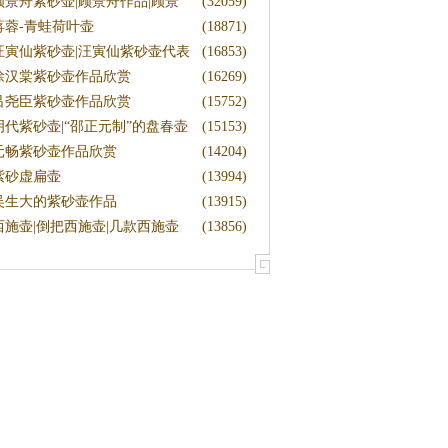
顾景舟紫砂壶|顾景舟作品|顾景
(32059)
舟
蒋蓉-青蛙荷叶壶
(18871)
汪寅仙紫砂壶|汪寅仙紫砂壶代表
(16853)
作
徐汉棠紫砂壶作品欣赏
(16269)
吕尧臣紫砂壶作品欣赏
(15752)
明代紫砂壶|“邵正元制”的盘春壶
(15153)
元畅紫砂壶作品欣赏
(14204)
紫砂虚扁壶
(13994)
吴生大的紫砂壶作品
(13915)
西施壶|倒把西施壶|几款西施壶
(13856)
图