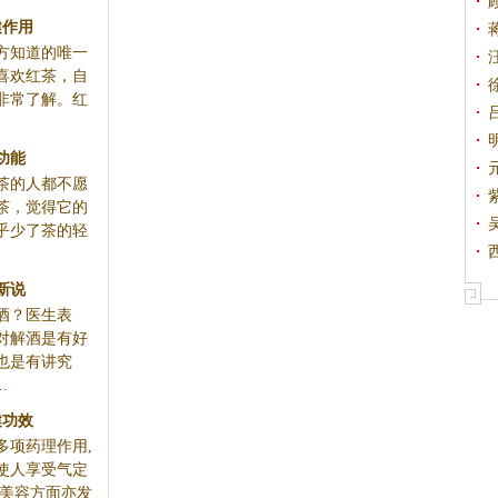
健作用
方知道的唯一
喜欢红茶，自
非常了解。红
功能
茶的人都不愿
茶，觉得它的
乎少了茶的轻
新说
酒？医生表
对解酒是有好
也是有讲究
.
健功效
多项药理作用,
使人享受气定
健美容方面亦发