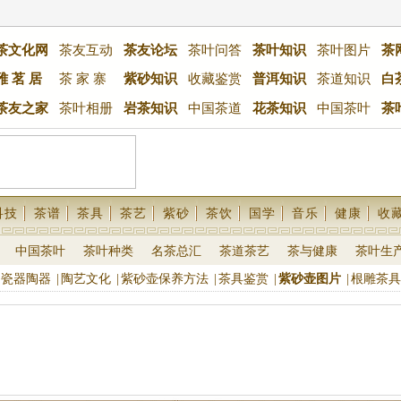
茶文化网
茶友互动
茶友论坛
茶叶问答
茶叶知识
茶叶图片
茶
雅 茗 居
茶 家 寨
紫砂知识
收藏鉴赏
普洱知识
茶道知识
白
茶友之家
茶叶相册
岩茶知识
中国茶道
花茶知识
中国茶叶
茶
科技
茶谱
茶具
茶艺
紫砂
茶饮
国学
音乐
健康
收
中国茶叶
茶叶种类
名茶总汇
茶道茶艺
茶与健康
茶叶生
瓷器陶器
|
陶艺文化
|
紫砂壶保养方法
|
茶具鉴赏
|
紫砂壶图片
|
根雕茶具