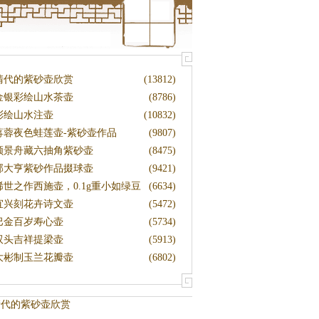
清代的紫砂壶欣赏
(13812)
金银彩绘山水茶壶
(8786)
彩绘山水注壶
(10832)
蒋蓉夜色蛙莲壶-紫砂壶作品
(9807)
顾景舟藏六抽角紫砂壶
(8475)
邵大亨紫砂作品掇球壶
(9421)
稀世之作西施壶，0.1g重小如绿豆
(6634)
宜兴刻花卉诗文壶
(5472)
巴金百岁寿心壶
(5734)
双头吉祥提梁壶
(5913)
大彬制玉兰花瓣壶
(6802)