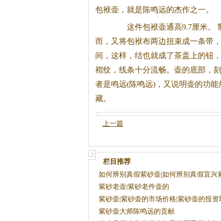
包袱壶，就是陈鸣远的杰作之一。
这件包袱壶通高9.7厘米。 
而，又将包袱布两边扭束成一条带
间，这样，结也就成了
茶
盖上的钮
褶纹，线条十分流畅。壶的底部，刻
者是鸣远(陈鸣远)，又说明壶的功
藏。
上一篇
栏目推荐
如何辨别真假紫砂壶|如何辨别真假宜兴
壶
紫砂老壶|紫砂老件壶的
紫砂壶|紫砂壶的市场价格|紫砂壶的投资
紫砂壶大师陈鸣远的贡献