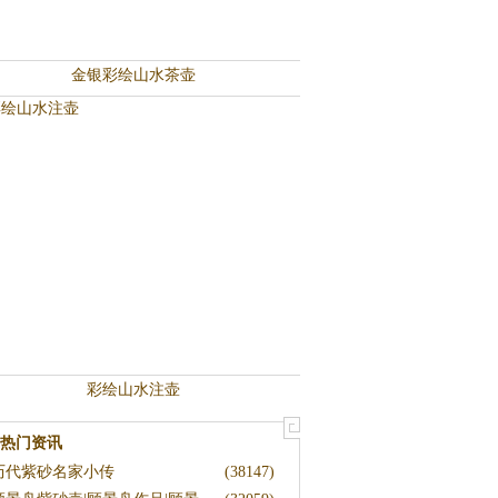
金银彩绘山水茶壶
彩绘山水注壶
热门资讯
历代紫砂名家小传
(38147)