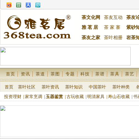
茶文化网
茶友互动
茶友
雅 茗 居
茶 家 寨
紫砂
茶友之家
茶叶相册
岩茶
首页
资讯
茶道
茶图
专题
科技
茶谱
茶具
茶艺
首页
茶叶社区
茶叶资讯
茶叶知识
中国茶叶
茶叶种类
投资理财
|
家常烹调
|
玉器鉴赏
|
古玩收藏
|
明清家具
|
寿山石收藏
|
书