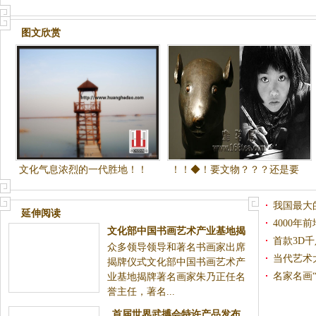
观》
图文欣赏
文化气息浓烈的一代胜地！！
！！◆！要文物？？？还是要
国民？？？！◆！！圆明园兽
首被拍卖事件
我国最大
延伸阅读
4000年
文化部中国书画艺术产业基地揭
首款3D
众多领导领导和著名书画家出席
牌
当代艺术
揭牌仪式文化部中国书画艺术产
名家名画
业基地揭牌著名画家朱乃正任名
誉主任，著名...
文化联动
首届世界武搏会特许产品发布