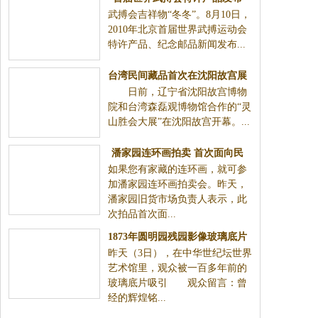
武搏会吉祥物“冬冬”。8月10日，
2010年北京首届世界武搏运动会
特许产品、纪念邮品新闻发布...
台湾民间藏品首次在沈阳故宫展
日前，辽宁省沈阳故宫博物
出
院和台湾森磊观博物馆合作的“灵
山胜会大展”在沈阳故宫开幕。...
潘家园连环画拍卖 首次面向民
如果您有家藏的连环画，就可参
间征集连环画
加潘家园连环画拍卖会。昨天，
潘家园旧货市场负责人表示，此
次拍品首次面...
1873年圆明园残园影像玻璃底片
昨天（3日），在中华世纪坛世界
首次曝光
艺术馆里，观众被一百多年前的
玻璃底片吸引 观众留言：曾
经的辉煌铭...