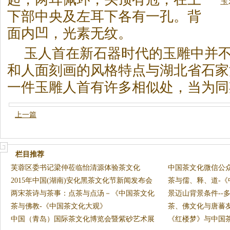
玉
下部中央及左耳下各有一孔。背
面内凹，光素无纹。
玉人首在新石器时代的玉雕中并
和人面刻画的风格特点与湖北省石家
一件玉雕人首有许多相似处，当为同
上一篇
栏目推荐
芙蓉区委书记梁仲莅临怡清源体验茶文化
中国茶文化微信公
2015年中国(湖南)安化黑茶文化节新闻发布会
花”上
茶与儒、释、道-
发
两宋茶诗与茶事：点茶与点汤－《中国茶文化
景迈山背景条件--
大观》
茶与佛教-《中国茶文化大观》
景
茶、佛文化与唐蕃
中国（青岛）国际茶文化博览会暨紫砂艺术展
化大
《红楼梦》与中国