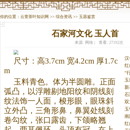
你的位置：
云萱茶叶知识网
>>
综合资讯
>>
玉器鉴赏
石家河文化 玉人首
来源: 网络 | 查看: 27192次
汉
尺寸：高3.7cm 宽4.2cm 厚1.7c
红
m
“
玉
玉料青色。
体为半圆雕。正面
新
弧凸，以浮雕剔地阳纹和阴线刻
石
纹法饰一人面，梭形眼，眼珠斜
双
立外凸，三角形鼻，鼻翼处线刻
玉
南
卷勾纹，张口露齿，下颌略翘
红
起，两耳佩环，头顶有冠，在上