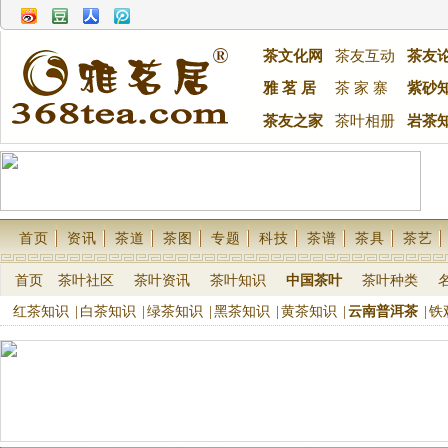
茶文化网
茶友互动
茶友
雅 茗 居
茶 家 寨
紫砂
茶友之家
茶叶相册
岩茶
首页
资讯
茶道
茶图
专题
科技
茶谱
茶具
茶艺
首页
茶叶社区
茶叶资讯
茶叶知识
中国茶叶
茶叶种类
红茶知识
|
白茶知识
|
绿茶知识
|
黑茶知识
|
黄茶知识
|
云南普洱茶
|
铁