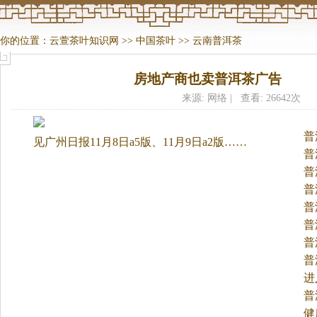
你的位置：
云萱茶叶知识网
>>
中国茶叶
>>
云南普洱茶
房地产商也卖普洱茶广告
来源: 网络 | 查看: 26642次
普
见广州日报11月8日a5版、11月9日a2版……
普
普
普
普
普
普
普
进
茶
普
健