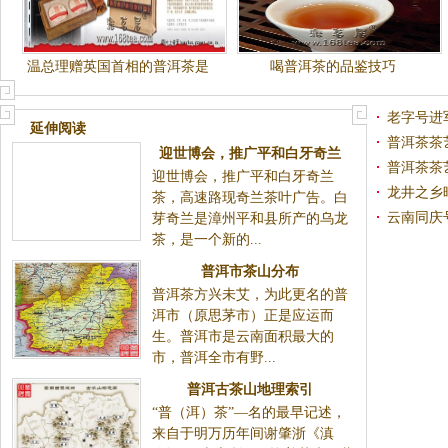
温总理赠英国首相的普洱茶是
喝普洱茶的品鉴技巧
怎么制作的？
老字号进
延伸阅读
普洱茶茶
迎世博会，推广平和白牙奇兰
普洱茶茶
迎世博会，推广平和白牙奇兰
茶，高速路现奇兰茶叶广告
龙井之乡
茶，高速路现奇兰茶叶广告。白
创业（图
云南同庆
芽奇兰是漳州平和县所产的乌龙
茶，是一个新的...
普洱市茶山分布
普洱茶方兴未艾，为此更名的普
洱市（原思茅市）正是应运而
生。普洱市是云南面积最大的
市，普洱全市有野...
普洱古茶山地理索引
“普（洱）茶”—名的最早记述，
来自于明万历年间谢肇浙《滇