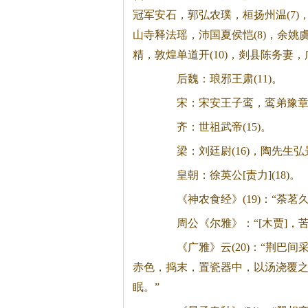
冠军安石，郭弘农璞，桓扬州温(7)
山寺释法瑶，沛国夏侯恺(8)，余姚
精，敦煌单道开(10)，剡县陈务妻
后魏：琅邪王肃(11)。
宋：宋安王子鸾，鸾弟豫章王子尚
齐：世祖武帝(15)。
梁：刘廷尉(16)，陶先生弘景(
皇朝：徐英公[责力](18)。
《神农食经》(19)：“荼茗
周公《尔雅》：“[木贾]，苦
《广雅》云(20)：“荆巴间
赤色，捣末，置瓷器中，以汤浇覆之
眠。”