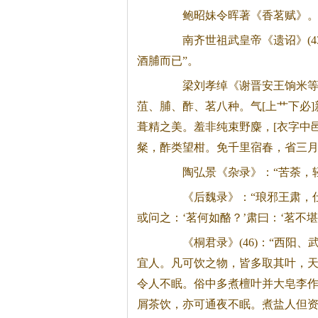
鲍昭妹令晖著《香茗赋》
南齐世祖武皇帝《遗诏》(43
酒脯而已”。
梁刘孝绰《谢晋安王饷米等启》
菹、脯、酢、茗八种。气[上艹下必
葺精之美。羞非纯束野麋，[衣字中邑
粲，酢类望柑。免千里宿春，省三月
陶弘景《杂录》：“苦荼，轻
《后魏录》：“琅邪王肃，仕
或问之：‘茗何如酪？’肃曰：‘茗不堪与
《桐君录》(46)：“西阳、武
宜人。凡可饮之物，皆多取其叶，
令人不眠。俗中多煮檀叶并大皂李
屑
茶
饮，亦可通夜不眠。煮盐人但资此