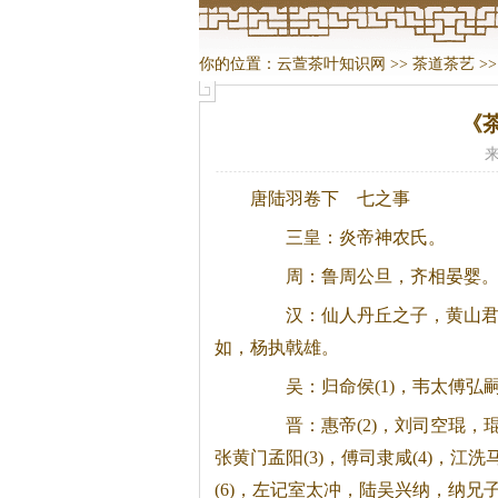
你的位置：
云萱茶叶知识网
>>
茶道茶艺
>
《
来
唐陆羽卷下 七之事
三皇：炎帝神农氏。
周：鲁周公旦，齐相晏婴
汉：仙人丹丘之子，黄山君
如，杨执戟雄。
吴：归命侯(1)，韦太傅弘
晋：惠帝(2)，刘司空琨，
张黄门孟阳(3)，傅司隶咸(4)，江洗
(6)，左记室太冲，陆吴兴纳，纳兄子