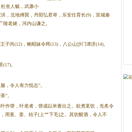
，杜舍人毓，武康小
虞洪，北地傅巽，丹阳弘君举，乐安任育长(9)，宣城秦
，广陵老姥，河内山谦之。
(12)，鲍昭妹令晖(13)，八公山沙门谭济(14)。
17)。
久服，令人有力悦志”。
荼”。
采叶作饼，叶老者，饼成以米膏出之。欲煮茗饮，先炙令
，用葱、姜、桔子[上艹下毛]之。其饮醒酒，令人不