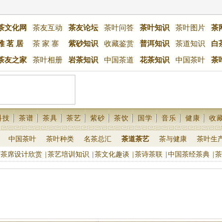
茶文化网
茶友互动
茶友论坛
茶叶问答
茶叶知识
茶叶图片
茶
雅 茗 居
茶 家 寨
紫砂知识
收藏鉴赏
普洱知识
茶道知识
白
茶友之家
茶叶相册
岩茶知识
中国茶道
花茶知识
中国茶叶
茶
科技
茶谱
茶具
茶艺
紫砂
茶饮
国学
音乐
健康
收
中国茶叶
茶叶种类
名茶总汇
茶道茶艺
茶与健康
茶叶生
茶席设计欣赏
|
茶艺培训知识
|
茶文化趣谈
|
茶诗茶联
|
中国茶经茶典
|
茶