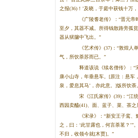
之报(36)！’及晓，于庭中获钱十
《广陵耆老传》：“晋元帝时
至夕，其器不减。所得钱散路旁孤
器从狱牖中飞出。”
《艺术传》(37)：“敦煌人
气，所饮荼苏而已。”
释道该说《续名僧传》：“宋
康小山寺，年垂悬车。[原注：悬车，
泉，爱息其马’，亦此意。]饭所饮
宋《江氏家传》(39)：“江统
西园卖醯(41)、面、蓝子、菜、
茶
之
《宋录》：“新安王子鸾、豫
之，曰：‘此甘露也，何言荼茗？’”
不归，收领今就[木贾]。”