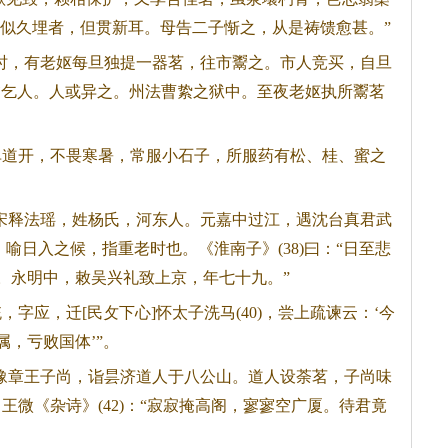
万，似久埋者，但贯新耳。母告二子惭之，从是祷馈愈甚。”
，有老妪每旦独提一器茗，往市鬻之。市人竞买，自旦
贫乞人。人或异之。州法曹絷之狱中。至夜老妪执所鬻茗
单道开，不畏寒暑，常服小石子，所服药有松、桂、蜜之
释法瑶，姓杨氏，河东人。元嘉中过江，遇沈台真君武
喻日入之候，指重老时也。《淮南子》(38)曰：“日至悲
荼。永明中，敕吴兴礼致上京，年七十九。”
，字应，迁[民攵下心]怀太子洗马(40)，尝上疏谏云：‘今
属，亏败国体’”。
章王子尚，诣昙济道人于八公山。道人设荼茗，子尚味
。王微《杂诗》(42)：“寂寂掩高阁，寥寥空广厦。待君竟