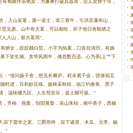
方有蜀妪作
茶
粥卖，为廉事打破其器具，后又卖饼于市，
洪，入山采茗，遇一道士，牵三青牛，引洪至瀑布山，
常思见惠。山中有大茗，可以相给，祈子他日有瓯牺之
家人入山，获大茗焉”。
家有娇女，皎皎颇白皙。小字为纨素，口齿自清历。有姊
果下皆生摘。贪华风雨中，倏忽数百适。心为荼[上艹下
云：“借问扬子舍，想见长卿庐。程卓累千金，骄侈拟五
食随时进，百和妙且殊。披林采秋桔，临江钓春鱼。黑子
六清，溢味播九区。人生苟安乐，兹土聊可娱。”
，齐柿、燕栗，恒阳黄梨，巫山朱桔，南中荼子，西极
,应下霜华之茗。三爵而终，应下诸蔗、木瓜、元李、杨
。”