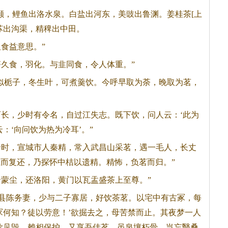
，鲤鱼出洛水泉。白盐出河东，美豉出鲁渊。姜桂
茶
[上
苏出沟渠，精稗出中田。
久食益意思。”
荼久食，羽化。与韭同食，令人体重。”
栀子，冬生叶，可煮羹饮。今呼早取为荼，晚取为茗，
。
育长，少时有令名，自过江失志。既下饮，问人云：‘此为
：‘向问饮为热为冷耳’。”
帝时，宣城市人秦精，常入武昌山采茗，遇一毛人，长丈
而复还，乃探怀中桔以遗精。精怖，负茗而归。”
帝蒙尘，还洛阳，黄门以瓦盂盛
茶
上至尊。”
剡县陈务妻，少与二子寡居，好饮
茶
茗。以宅中有古冢，每
冢何知？徒以劳意！’欲掘去之，母苦禁而止。其夜梦一人
欲见毁，赖相保护，又享吾佳茗，虽泉壤朽骨，岂忘翳桑