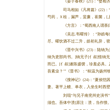
《晏子春秋》(21)：“婴相
司马相如《凡将篇》(22)：
芍药，Ｘ桂，漏芦，蜚廉，萑菌，[
《方言》：“蜀西南人谓荼曰[
《吴志.韦曜传》：“孙皓每
尽。曜饮酒不过二升，皓初礼异，
《晋中兴书》(23)：陆纳为
纳为吏部尚书。]纳兄子[亻叔]怪
而已。[亻叔]遂陈盛馔，珍羞必具。
吾素业？’”《晋书》：“桓温为扬州
《搜神记》(24)：“夏侯恺
妻。著平上帻、单衣，入坐生时西
刘琨“与兄子南兖州史演书”(2
须也。吾体中溃[原注：溃，当作愦