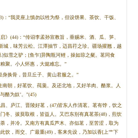
。
)：“我灵座上慎勿以牲为祭，但设饼果、
茶
饮、干饭、
(44)：“传诏李孟孙宣教旨，垂赐米、酒、瓜、笋、
]新城，味芳云松。江潭抽节，迈昌荇之珍。疆场擢翘，越
]似雪之驴；[鱼乍]异陶瓶河鲤，操如琼之粲。茗同食
粮聚。小人怀惠，大懿难忘。”
身换骨，昔旦丘子、黄山君服之。”
南朝，好茗饮、莼羹。及还北地，又好羊肉、酪浆。人
酪为奴’。”(45)
昌、庐江、晋陵好茗，(47)皆东人作清茗。茗有饽，饮之
天门冬、拔葜取根，皆益人。又巴东别有真茗
茶
(48)，煎饮
作荼，并冷。又南方有真瓜芦木、亦似茗，至苦涩，取为
饮，而交、广最重(49)，客来先设，乃加以香[上艹下