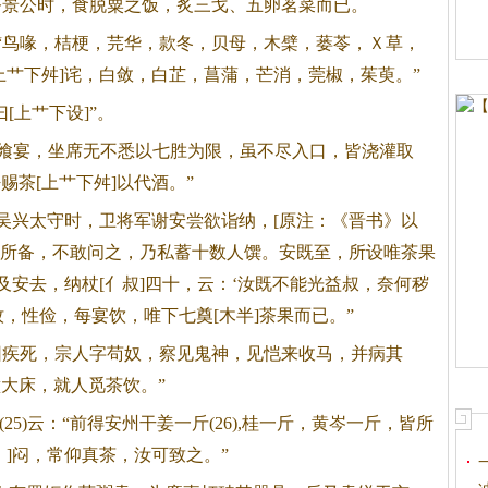
齐景公时，食脱粟之饭，炙三戈、五卵茗菜而已。
“鸟喙，桔梗，芫华，款冬，贝母，木檗，蒌苓，Ｘ草，
上艹下舛]诧，白敛，白芷，菖蒲，芒消，莞椒，茱萸。”
上艹下设]”。
飨宴，坐席无不悉以七胜为限，虽不尽入口，皆浇灌取
密赐
茶
[上艹下舛]以代酒。”
吴兴太守时，卫将军谢安尝欲诣纳，[原注：《晋书》以
纳无所备，不敢问之，乃私蓄十数人馔。安既至，所设唯
茶
果
及安去，纳杖[亻叔]四十，云：‘汝既不能光益叔，奈何秽
牧，性俭，每宴饮，唯下七奠[木半]
茶
果而已。”
因疾死，宗人字苟奴，察见鬼神，见恺来收马，并病其
壁大床，就人觅
茶
饮。”
5)云：“前得安州干姜一斤(26),桂一斤，黄岑一斤，皆所
。]闷，常仰真
茶
，汝可致之。”