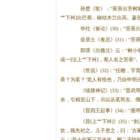
孙楚《歌》：“茱萸出芳树颠
艹下舛]出巴蜀，椒桔木兰出高。蓼
华佗《食论》(30)：“苦荼
壶居士《食忌》(31)：“苦
郭璞《尔雅注》云：“树小似
或一曰[上艹下舛]，蜀人名之苦荼”
《世说》(32)：“任瞻，字
荼？为茗？’觉人有怪色，乃自申明云
《续搜神记》(33)：“晋武
余，引精至山下，示以丛茗而去。俄
《晋四王起事》(34)：“惠
《异[上艹下舛]》(35)：“
饮，辄先祀之。儿子患之，曰：‘古
云：‘吾止此冢三百余年，卿二子恒