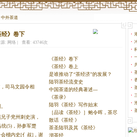
>
中外茶道
茶经》卷下
源: 网络 | 查看: 43746次
《茶经》卷下
《茶经》卷上
是谁推动了“茶经济”的发展？
。
陆羽茶经流变史
，司马文园令相
中国茶道的经典著述---
《茶录》
陆羽《茶经》写作始末
嗣。
［品读《茶经》］鲍令晖，茶尽
琨兄子兖州刺史演，
余
散话《茶经 》
马统(5)，孙参军楚
茶圣陆羽及其《茶经》
会稽内史[亻叔]，谢
沏茶经