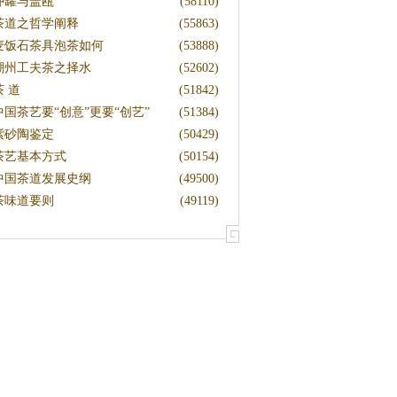
冲罐与盖瓯
(58110)
茶道之哲学阐释
(55863)
麦饭石茶具泡茶如何
(53888)
潮州工夫茶之择水
(52602)
茶 道
(51842)
中国茶艺要“创意”更要“创艺”
(51384)
紫砂陶鉴定
(50429)
茶艺基本方式
(50154)
中国茶道发展史纲
(49500)
茶味道要则
(49119)