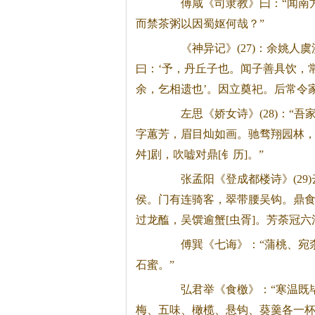
傅咸《司隶教》曰：“闻南
而禁
茶
粥以因蜀妪何哉？”
《神异记》(27)：余姚人虞
曰：‘予，丹丘子也。闻子善具饮，
余，乞相遗也’。因立奠祀。后常令
左思《娇女诗》(28)：“吾
字蕙芳，眉目灿如画。驰骛翔园林，
舛]剧，吹嘘对鼎[钅历]。”
张孟阳《登成都楼诗》(29)
侯。门有连骑客，翠带腰吴钩。鼎
过龙醢，吴馔逾蟹[虫胥]。芳荼冠
傅巽《七诲》：“蒲桃、宛柰
石蜜。”
弘君举《食檄》：“寒温既毕
梅、五味、橄榄、悬钩、葵羹各一杯