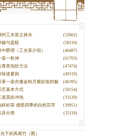
潮州工夫茶之择水
(52602)
冲罐与盖瓯
(58110)
杯中爵理（工夫茶介绍）
(46487)
一壶一乾坤
(61703)
共青茶泡饮方法
(47474)
茶味道要则
(49119)
香茶一壶亦邀金钩月紫砂壶的魅
(46395)
力
茶艺基本方式
(50154)
三道茶的冲泡
(33120)
泡杯好茶 感受四季的自然芬芳
(39951)
茶具分类
(35118)