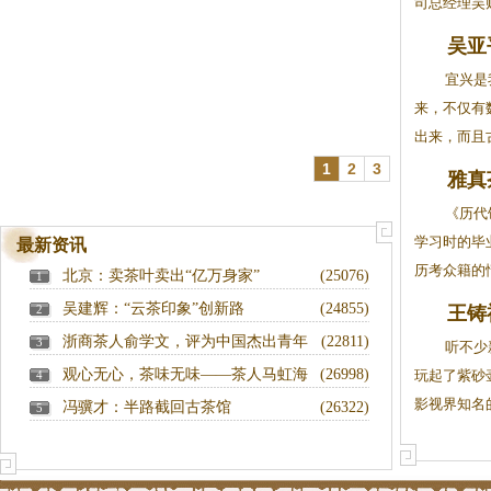
司总经理吴财
吴亚
宜兴是
来，不仅有
出来，而且古
1
2
3
雅真
《历代
学习时的毕
最新资讯
历考众籍的情
北京：卖茶叶卖出“亿万身家”
(25076)
1
吴建辉：“云茶印象”创新路
(24855)
2
王铸
浙商茶人俞学文，评为中国杰出青年
(22811)
3
听不少
农民
观心无心，茶味无味——茶人马虹海
(26998)
玩起了紫砂
4
印象记
影视界知名的
冯骥才：半路截回古茶馆
(26322)
5