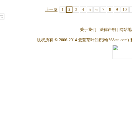
上一页
1
2
3
4
5
6
7
8
9
10
关于我们
|
法律声明
|
网站地
版权所有 © 2006-2014 云萱茶叶知识网(368tea.com) 雅