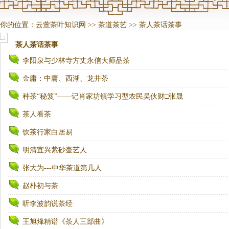
你的位置：
云萱茶叶知识网
>>
茶道茶艺
>>
茶人茶话茶事
茶人茶话茶事
李阳泉与少林寺方丈永信大师品茶
金庸：中庸、西湖、龙井茶
种茶“秘笈”——记肖家坊镇学习型农民吴伙财□张晟
茶人看茶
饮茶行家白居易
明清宜兴紫砂壶艺人
张大为---中华茶道第几人
赵朴初与茶
听李波韵说茶经
王旭烽精谱《茶人三部曲》