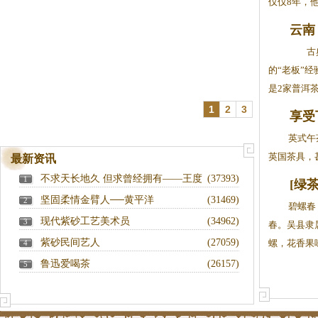
仅仅8年，他
云南
古典、
的“老板”
是2家普洱茶
1
2
3
享受
英式午
英国茶具，
最新资讯
不求天长地久 但求曾经拥有——王度
(37393)
1
[绿
坚固柔情金臂人──黄平洋
(31469)
2
碧螺春
现代紫砂工艺美术员
(34962)
3
春。吴县隶
紫砂民间艺人
(27059)
螺，花香果味
4
鲁迅爱喝茶
(26157)
5