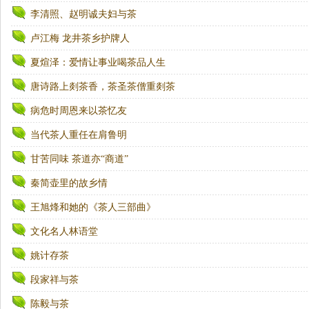
李清照、赵明诚夫妇与茶
卢江梅 龙井茶乡护牌人
夏煊泽：爱情让事业喝茶品人生
唐诗路上剡茶香，茶圣茶僧重剡茶
病危时周恩来以茶忆友
当代茶人重任在肩鲁明
甘苦同味 茶道亦“商道”
秦简壶里的故乡情
王旭烽和她的《茶人三部曲》
文化名人林语堂
姚计存茶
段家祥与茶
陈毅与茶