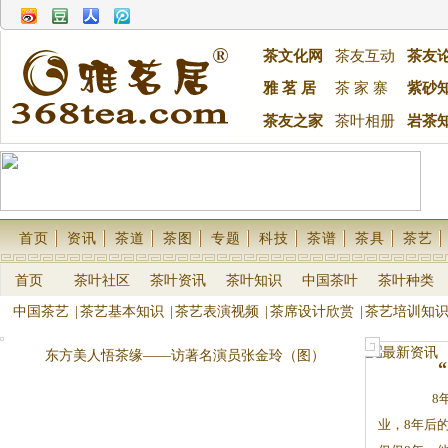
茶文化网
茶友互动
茶友
雅 茗 居
茶 家 寨
紫砂
茶友之家
茶叶相册
岩茶
首页
资讯
茶道
茶图
专题
科技
茶谱
茶具
茶艺
首页
茶叶社区
茶叶资讯
茶叶知识
中国茶叶
茶叶种类
中国茶艺
|
茶艺基本知识
|
茶艺表演视频
|
茶席设计欣赏
|
茶艺培训知
东方美人悟茶缘——访著名演员张金玲（图）
8年前
业，8年后